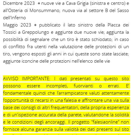
Dicembre 2023  ⌖ nuove vie a Cava Grigia (sinistra e centro) e 
all'Osteria di Monsummano; nuova via al settore B del Sasso 
dell'Inferno

Maggio 2023 ⌖ pubblicato il lato sinistro della Placca dei 
Tossici a Greppolungo e aggiunte due nuove vie; aggiunta la 
possibilità di segnalare che un tiro è stato schiodato; in caso 
di conflitto fra utenti nella valutazione delle protezioni di un 
tiro, vengono esposti gli anni in cui queste sono state lasciate; 
aggiunte iconcine delle protezioni nell'elenco delle vie
AVVISO IMPORTANTE: I dati presentati su questo sito 
possono essere incompleti, fuorvianti o errati. E’ 
fondamentale quindi che l’arrampicatore valuti attentamente 
l’opportunità di recarsi in una falesia e affrontare una via sulla 
base dei consigli di altri frequentatori, della propria esperienza 
e di un'ispezione accurata della parete, valutandone la solidità 
e le condizioni degli ancoraggi. Il progetto "falesiaonline" non 
fornisce alcuna garanzia sulla validità dei dati presenti sul sito 