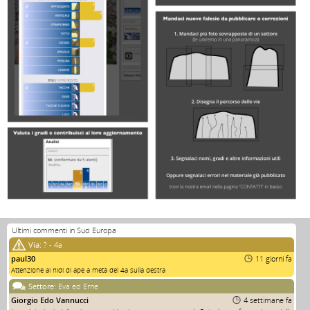
Ultimi commenti in Sud Europa
Via:
? - 4a
paul30
11 giorni fa
Attenzione ai nidi di ape a metà del 4a sulla destra
Settore:
Eva ed Erne
Giorgio Edo Vannucci
4 settimane fa