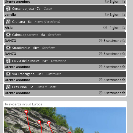
Utente anonimo
8 giorni fa
Cercando Jesu - 7a
Casoli
vanella
8 giorni fa
Giuliana - 6a
Avane (Vecchiano)
Ah.ia
11 giorni fa
Calma apparente - 6a
Rocchette
DANZO
3 settimane fa
Stradivarius - 6b+
Rocchette
DANZO
3 settimane fa
La via della radice - 6a+
Catarcione
Utente anonimo
3 settimane fa
Via Francigena - 5b+
Catarcione
Utente anonimo
3 settimane fa
Fessurina - 6a
Sasso di Dante
Utente anonimo
3 settimane fa
In evidenza in Sud Europa