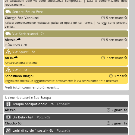
Le valutazioni delle vie sono abbastanza compresse... | Data la conformazione della
roccia,anche i...
Settore:
Eva ed Erne
Giorgio Edo Vannucci
5 settimane fa
Falesia completamente rivalutata,ripulita ad opera del cai Parma. | Ad oggi sono presenti
trenta...
Via:
Schiaccianoci - 7b
Alessio
5 settimane fa
Infatti NON è 7b
Via:
Spunti' - 5c
Ah.ia
7 settimane fa
Alveare ancora presente
Via:
? - 5a
Sebastiano Biagini
3 mesi fa
Pagina che merita un aggiornamento: praticamente la via senza nome "?" è diventata...
Vedi tutti i commenti più recenti…
Ultime ripetizioni in Sud Europa
Terapia occupazionale - 7a
Candalla
Alessio
2 giorni fa
Eta Beta - 6a+
Rocchette
Claudio 65
5 giorni fa
Ladri di corde (I sosta) - 6b
Rocchette