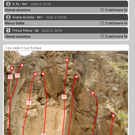
Si fa - 6a+
Sasso di Dante
Utente anonimo
3 settimane fa
Grazie Andrea - 6b+
Sasso di Dante
Marco Dallai
3 settimane fa
Fresca fresca - 6a
Sasso di Dante
Utente anonimo
3 settimane fa
Il più bello in Sud Europa