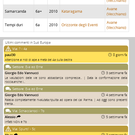
(Vecchiano)
Avane
Samarcanda
6a+
2010
Kataragama
(Vecchiano)
Avane
Tempi duri
6a
2010
Orizzonte degli Eventi
(Vecchiano)
Ultimi commenti in Sud Europa
Via:
? - 4a
paul30
8 giorni fa
Attenzione ai nidi di ape a metà del 4a sulla destra
Settore:
Eva ed Erne
Giorgio Edo Vannucci
3 settimane fa
Le valutazioni delle vie sono abbastanza compresse... | Data la conformazione della
roccia,anche i...
Settore:
Eva ed Erne
Giorgio Edo Vannucci
4 settimane fa
Falesia completamente rivalutata,ripulita ad opera del cai Parma. | Ad oggi sono presenti
trenta...
Via:
Schiaccianoci - 7b
Alessio
5 settimane fa
Infatti NON è 7b
Via:
Spunti' - 5c
Ah.ia
7 settimane fa