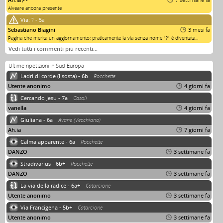
Alveare ancora presente
Via:
? - 5a
Sebastiano Biagini
3 mesi fa
Pagina che merita un aggiornamento: praticamente la via senza nome "?" è diventata...
Vedi tutti i commenti più recenti…
Ultime ripetizioni in Sud Europa
Ladri di corde (I sosta) - 6b
Rocchette
Utente anonimo
4 giorni fa
Cercando Jesu - 7a
Casoli
vanella
4 giorni fa
Giuliana - 6a
Avane (Vecchiano)
Ah.ia
7 giorni fa
Calma apparente - 6a
Rocchette
DANZO
3 settimane fa
Stradivarius - 6b+
Rocchette
DANZO
3 settimane fa
La via della radice - 6a+
Catarcione
Utente anonimo
3 settimane fa
Via Francigena - 5b+
Catarcione
Utente anonimo
3 settimane fa