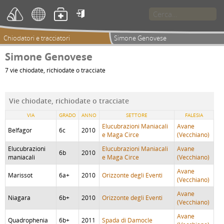

Chiodatori e tracciatori
Simone Genovese
Simone Genovese
7 vie chiodate, richiodate o tracciate
Vie chiodate, richiodate o tracciate
VIA
GRADO
ANNO
SETTORE
FALESIA
Elucubrazioni Maniacali
Avane
Belfagor
6c
2010
e Maga Circe
(Vecchiano)
Elucubrazioni
Elucubrazioni Maniacali
Avane
6b
2010
maniacali
e Maga Circe
(Vecchiano)
Avane
Marissot
6a+
2010
Orizzonte degli Eventi
(Vecchiano)
Avane
Niagara
6b+
2010
Orizzonte degli Eventi
(Vecchiano)
Avane
Quadrophenia
6b+
2011
Spada di Damocle