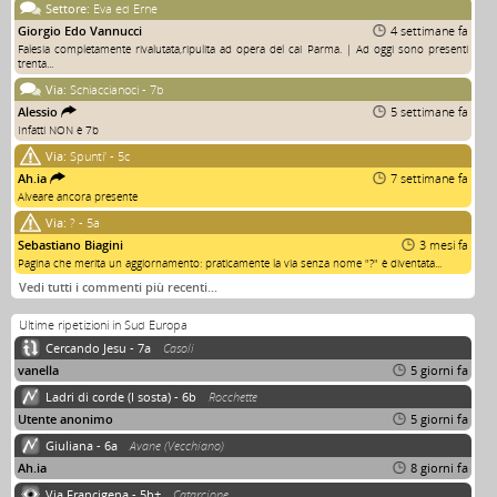
Settore:
Eva ed Erne
Giorgio Edo Vannucci
4 settimane fa
Falesia completamente rivalutata,ripulita ad opera del cai Parma. | Ad oggi sono presenti
trenta...
Via:
Schiaccianoci - 7b
Alessio
5 settimane fa
Infatti NON è 7b
Via:
Spunti' - 5c
Ah.ia
7 settimane fa
Alveare ancora presente
Via:
? - 5a
Sebastiano Biagini
3 mesi fa
Pagina che merita un aggiornamento: praticamente la via senza nome "?" è diventata...
Vedi tutti i commenti più recenti…
Ultime ripetizioni in Sud Europa
Cercando Jesu - 7a
Casoli
vanella
5 giorni fa
Ladri di corde (I sosta) - 6b
Rocchette
Utente anonimo
5 giorni fa
Giuliana - 6a
Avane (Vecchiano)
Ah.ia
8 giorni fa
Via Francigena - 5b+
Catarcione