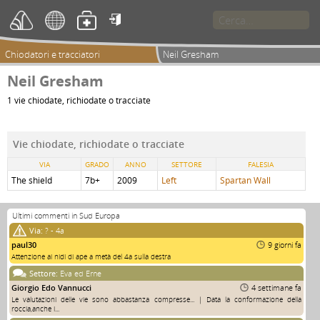

Chiodatori e tracciatori
Neil Gresham
Neil Gresham
1 vie chiodate, richiodate o tracciate
Vie chiodate, richiodate o tracciate
VIA
GRADO
ANNO
SETTORE
FALESIA
The shield
7b+
2009
Left
Spartan Wall
Ultimi commenti in Sud Europa
Via:
? - 4a
paul30
9 giorni fa
Attenzione ai nidi di ape a metà del 4a sulla destra
Settore:
Eva ed Erne
Giorgio Edo Vannucci
4 settimane fa
Le valutazioni delle vie sono abbastanza compresse... | Data la conformazione della
roccia,anche i...