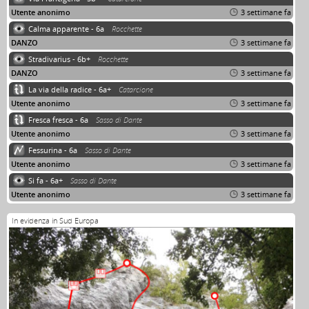
Utente anonimo
3 settimane fa
Calma apparente - 6a
Rocchette
DANZO
3 settimane fa
Stradivarius - 6b+
Rocchette
DANZO
3 settimane fa
La via della radice - 6a+
Catarcione
Utente anonimo
3 settimane fa
Fresca fresca - 6a
Sasso di Dante
Utente anonimo
3 settimane fa
Fessurina - 6a
Sasso di Dante
Utente anonimo
3 settimane fa
Si fa - 6a+
Sasso di Dante
Utente anonimo
3 settimane fa
In evidenza in Sud Europa