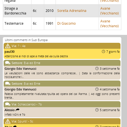
regalia
(Vecchiano)
Strage a
Avane
6c
2010
Sorella Adrenalina
Bardonecchia
(Vecchiano)
Avane
Testemarce
6c
1991
Di Giacomo
(Vecchiano)
Ultimi commenti in Sud Europa
Via:
? - 4a
paul30
7 giorni fa
Attenzione ai nidi di ape a metà del 4a sulla destra
Settore:
Eva ed Erne
Giorgio Edo Vannucci
3 settimane fa
Le valutazioni delle vie sono abbastanza compresse... | Data la conformazione della
roccia,anche i...
Settore:
Eva ed Erne
Giorgio Edo Vannucci
4 settimane fa
Falesia completamente rivalutata,ripulita ad opera del cai Parma. | Ad oggi sono presenti
trenta...
Via:
Schiaccianoci - 7b
Alessio
5 settimane fa
Infatti NON è 7b
Via:
Spunti' - 5c
Ah.ia
7 settimane fa