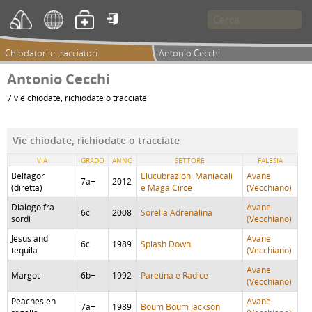

Chiodatori e tracciatori
Antonio Cecchi
Antonio Cecchi
7 vie chiodate, richiodate o tracciate
Vie chiodate, richiodate o tracciate
VIA
GRADO
ANNO
SETTORE
FALESIA
Belfagor
Elucubrazioni Maniacali
Avane
7a+
2012
(diretta)
e Maga Circe
(Vecchiano)
Dialogo fra
Avane
6c
2008
Sorella Adrenalina
sordi
(Vecchiano)
Jesus and
Avane
6c
1989
Splash Down
tequila
(Vecchiano)
Avane
Margot
6b+
1992
Paretina e Radice
(Vecchiano)
Peaches en
Avane
7a+
1989
Boum Boum Jackson