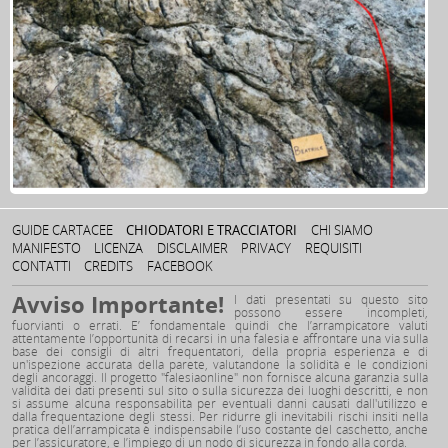
GUIDE CARTACEE
CHIODATORI E TRACCIATORI
CHI SIAMO
MANIFESTO
LICENZA
DISCLAIMER
PRIVACY
REQUISITI
CONTATTI
CREDITS
FACEBOOK
Avviso Importante!
I dati presentati su questo sito
possono essere incompleti,
fuorvianti o errati. E’ fondamentale quindi che l’arrampicatore valuti
attentamente l’opportunità di recarsi in una falesia e affrontare una via sulla
base dei consigli di altri frequentatori, della propria esperienza e di
un'ispezione accurata della parete, valutandone la solidità e le condizioni
degli ancoraggi. Il progetto "falesiaonline" non fornisce alcuna garanzia sulla
validità dei dati presenti sul sito o sulla sicurezza dei luoghi descritti, e non
si assume alcuna responsabilità per eventuali danni causati dall'utilizzo e
dalla frequentazione degli stessi. Per ridurre gli inevitabili rischi insiti nella
pratica dell’arrampicata è indispensabile l’uso costante del caschetto, anche
per l’assicuratore, e l’impiego di un nodo di sicurezza in fondo alla corda.