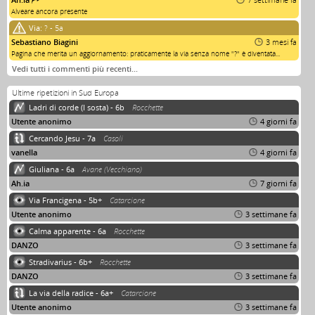
Alveare ancora presente
Via:
? - 5a
Sebastiano Biagini
3 mesi fa
Pagina che merita un aggiornamento: praticamente la via senza nome "?" è diventata...
Vedi tutti i commenti più recenti…
Ultime ripetizioni in Sud Europa
Ladri di corde (I sosta) - 6b
Rocchette
Utente anonimo
4 giorni fa
Cercando Jesu - 7a
Casoli
vanella
4 giorni fa
Giuliana - 6a
Avane (Vecchiano)
Ah.ia
7 giorni fa
Via Francigena - 5b+
Catarcione
Utente anonimo
3 settimane fa
Calma apparente - 6a
Rocchette
DANZO
3 settimane fa
Stradivarius - 6b+
Rocchette
DANZO
3 settimane fa
La via della radice - 6a+
Catarcione
Utente anonimo
3 settimane fa