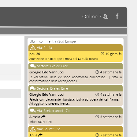
Online 7


Ultimi commenti in Sud Europa
Via:
? - 4a
paul30
10 giorni fa
Attenzione ai nidi di ape a metà del 4a sulla destra
Settore:
Eva ed Erne
Giorgio Edo Vannucci
4 settimane fa
Le valutazioni delle vie sono abbastanza compresse... | Data la
conformazione della roccia,anche i...
Settore:
Eva ed Erne
Giorgio Edo Vannucci
4 settimane fa
Falesia completamente rivalutata,ripulita ad opera del cai Parma. |
Ad oggi sono presenti trenta...
Via:
Schiaccianoci - 7b
Alessio
5 settimane fa
Infatti NON è 7b
Via:
Spunti' - 5c
Ah.ia
7 settimane fa