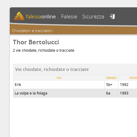
falesia
online
Falesie
Sicurezza

Chiodatori e tracciatori
Thor Bertolucci
2 vie chiodate, richiodate o tracciate
Vie chiodate, richiodate o tracciate
VIA
GRADO
ANN
Erik
5b+
1992
La volpe e la folaga
6a
1993