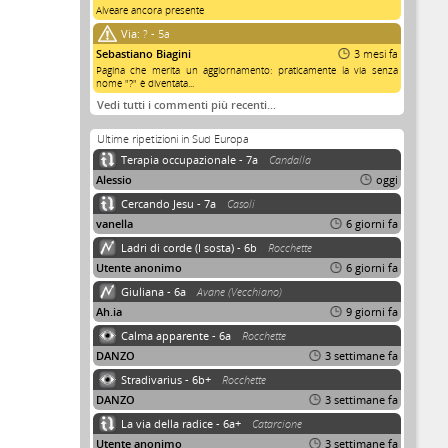
Alveare ancora presente
Via:
? - 5a
Sebastiano Biagini
3 mesi fa
Pagina che merita un aggiornamento: praticamente la via senza
nome "?" è diventata...
Vedi tutti i commenti più recenti…
Ultime ripetizioni in Sud Europa
Terapia occupazionale - 7a
Candalla
Alessio
oggi
Cercando Jesu - 7a
Casoli
vanella
6 giorni fa
Ladri di corde (I sosta) - 6b
Rocchette
Utente anonimo
6 giorni fa
Giuliana - 6a
Avane (Vecchiano)
Ah.ia
9 giorni fa
Calma apparente - 6a
Rocchette
DANZO
3 settimane fa
Stradivarius - 6b+
Rocchette
DANZO
3 settimane fa
La via della radice - 6a+
Catarcione
Utente anonimo
3 settimane fa