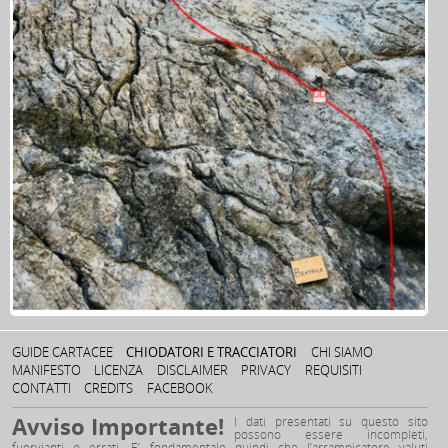
GUIDE CARTACEE
CHIODATORI E TRACCIATORI
CHI SIAMO
MANIFESTO
LICENZA
DISCLAIMER
PRIVACY
REQUISITI
CONTATTI
CREDITS
FACEBOOK
Avviso Importante!
I dati presentati su questo sito
possono essere incompleti,
fuorvianti o errati. E’ fondamentale quindi che l’arrampicatore valuti