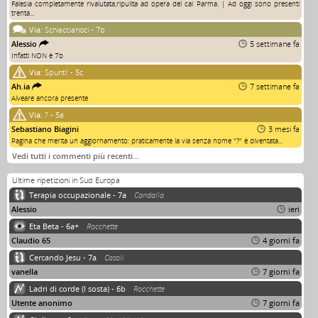
Falesia completamente rivalutata,ripulita ad opera del cai Parma. | Ad oggi sono presenti
trenta...
Via:
Schiaccianoci - 7b
Alessio
5 settimane fa
Infatti NON è 7b
Via:
Spunti' - 5c
Ah.ia
7 settimane fa
Alveare ancora presente
Via:
? - 5a
Sebastiano Biagini
3 mesi fa
Pagina che merita un aggiornamento: praticamente la via senza nome "?" è diventata...
Vedi tutti i commenti più recenti…
Ultime ripetizioni in Sud Europa
Terapia occupazionale - 7a
Candalla
Alessio
ieri
Eta Beta - 6a+
Rocchette
Claudio 65
4 giorni fa
Cercando Jesu - 7a
Casoli
vanella
7 giorni fa
Ladri di corde (I sosta) - 6b
Rocchette
Utente anonimo
7 giorni fa