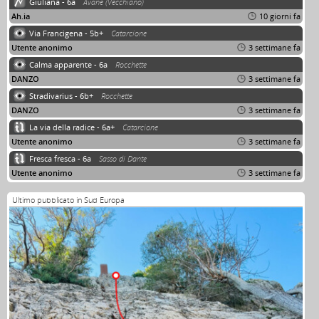
Giuliana - 6a
Avane (Vecchiano)
Ah.ia
10 giorni fa
Via Francigena - 5b+
Catarcione
Utente anonimo
3 settimane fa
Calma apparente - 6a
Rocchette
DANZO
3 settimane fa
Stradivarius - 6b+
Rocchette
DANZO
3 settimane fa
La via della radice - 6a+
Catarcione
Utente anonimo
3 settimane fa
Fresca fresca - 6a
Sasso di Dante
Utente anonimo
3 settimane fa
Ultimo pubblicato in Sud Europa