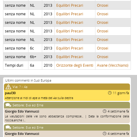
senza nome
NL
2013
Equilibri Precari
Orosei
senza nome
NL
2013
Equilibri Precari
Orosei
senza nome
NL
2013
Equilibri Precari
Orosei
senza nome
NL
2013
Equilibri Precari
Orosei
senza nome
NL
2013
Equilibri Precari
Orosei
senza nome
6c
2013
Equilibri Precari
Orosei
senza nome
6b+
2013
Equilibri Precari
Orosei
Tempi duri
6a
2010
Orizzonte degli Eventi
Avane (Vecchiano)
Ultimi commenti in Sud Europa
Via:
? - 4a
paul30
11 giorni fa
Attenzione ai nidi di ape a metà del 4a sulla destra
Settore:
Eva ed Erne
Giorgio Edo Vannucci
4 settimane fa
Le valutazioni delle vie sono abbastanza compresse... | Data la conformazione della
roccia,anche i...
Settore:
Eva ed Erne
Giorgio Edo Vannucci
4 settimane fa