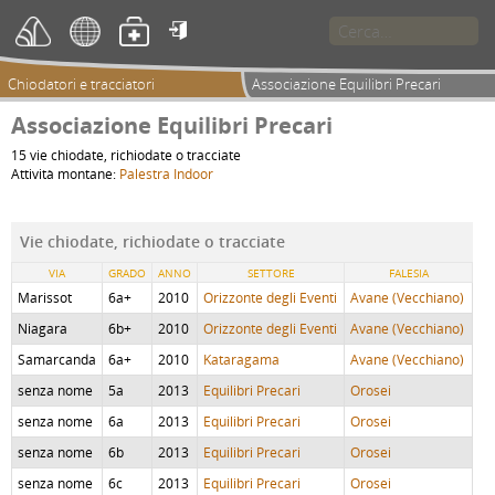

Chiodatori e tracciatori
Associazione Equilibri Precari
Associazione Equilibri Precari
15 vie chiodate, richiodate o tracciate
Attività montane:
Palestra Indoor
Vie chiodate, richiodate o tracciate
VIA
GRADO
ANNO
SETTORE
FALESIA
Marissot
6a+
2010
Orizzonte degli Eventi
Avane (Vecchiano)
Niagara
6b+
2010
Orizzonte degli Eventi
Avane (Vecchiano)
Samarcanda
6a+
2010
Kataragama
Avane (Vecchiano)
senza nome
5a
2013
Equilibri Precari
Orosei
senza nome
6a
2013
Equilibri Precari
Orosei
senza nome
6b
2013
Equilibri Precari
Orosei
senza nome
6c
2013
Equilibri Precari
Orosei