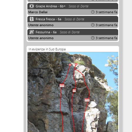
Grazie Andrea - 6b+
Sasso di Dante
Marco Dallai
3 settimane fa
Fresca fresca - 6a
Sasso di Dante
Utente anonimo
3 settimane fa
Fessurina - 6a
Sasso di Dante
Utente anonimo
3 settimane fa
In evidenza in Sud Europa