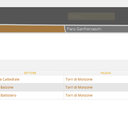
Piero Gianfranceschi
SETTORE
FALESIA
a Cattedrale
Torri di Monzone
l Balzone
Torri di Monzone
l Battistero
Torri di Monzone