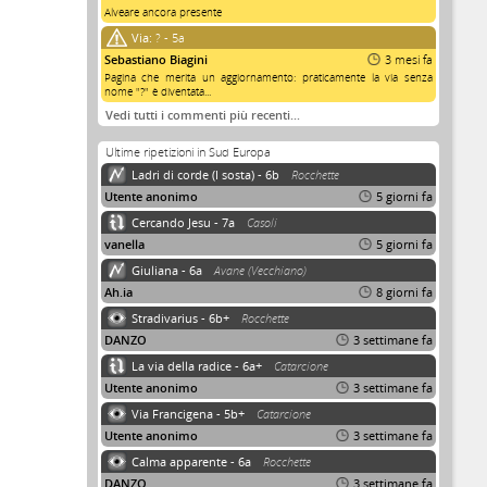
Alveare ancora presente
Via:
? - 5a
Sebastiano Biagini
3 mesi fa
Pagina che merita un aggiornamento: praticamente la via senza
nome "?" è diventata...
Vedi tutti i commenti più recenti…
Ultime ripetizioni in Sud Europa
Ladri di corde (I sosta) - 6b
Rocchette
Utente anonimo
5 giorni fa
Cercando Jesu - 7a
Casoli
vanella
5 giorni fa
Giuliana - 6a
Avane (Vecchiano)
Ah.ia
8 giorni fa
Stradivarius - 6b+
Rocchette
DANZO
3 settimane fa
La via della radice - 6a+
Catarcione
Utente anonimo
3 settimane fa
Via Francigena - 5b+
Catarcione
Utente anonimo
3 settimane fa
Calma apparente - 6a
Rocchette
DANZO
3 settimane fa