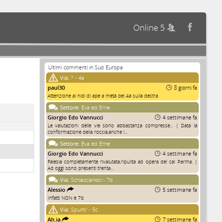
Online 5


Ultimi commenti in Sud Europa
Via:
? - 4a
paul30
8 giorni fa
Attenzione ai nidi di ape a metà del 4a sulla destra
Settore:
Eva ed Erne
Giorgio Edo Vannucci
4 settimane fa
Le valutazioni delle vie sono abbastanza compresse... | Data la
conformazione della roccia,anche i...
Settore:
Eva ed Erne
Giorgio Edo Vannucci
4 settimane fa
Falesia completamente rivalutata,ripulita ad opera del cai Parma. |
Ad oggi sono presenti trenta...
Via:
Schiaccianoci - 7b
Alessio
5 settimane fa
Infatti NON è 7b
Via:
Spunti' - 5c
Ah.ia
7 settimane fa