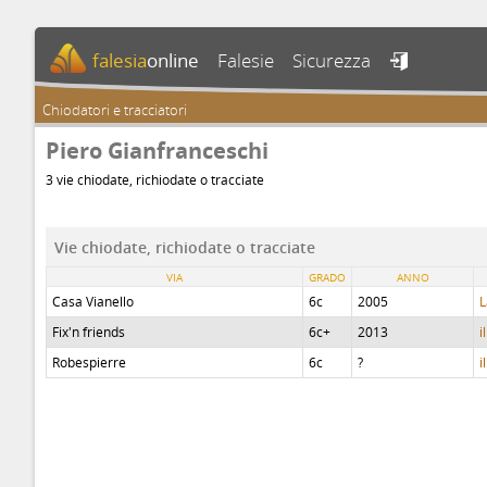
falesia
online
Falesie
Sicurezza

Chiodatori e tracciatori
Piero Gianfranceschi
3 vie chiodate, richiodate o tracciate
Vie chiodate, richiodate o tracciate
VIA
GRADO
ANNO
Casa Vianello
6c
2005
L
Fix'n friends
6c+
2013
i
Robespierre
6c
?
i