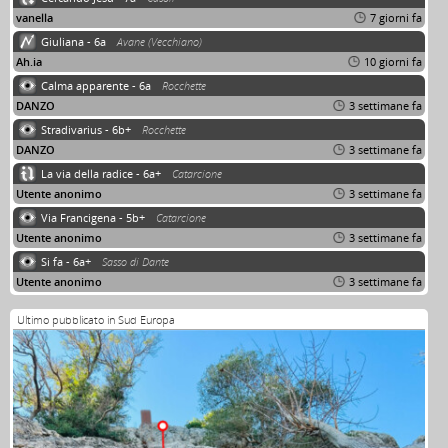
vanella
7 giorni fa
Giuliana - 6a
Avane (Vecchiano)
Ah.ia
10 giorni fa
Calma apparente - 6a
Rocchette
DANZO
3 settimane fa
Stradivarius - 6b+
Rocchette
DANZO
3 settimane fa
La via della radice - 6a+
Catarcione
Utente anonimo
3 settimane fa
Via Francigena - 5b+
Catarcione
Utente anonimo
3 settimane fa
Si fa - 6a+
Sasso di Dante
Utente anonimo
3 settimane fa
Ultimo pubblicato in Sud Europa