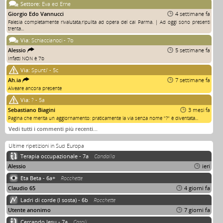
Settore:
Eva ed Erne
Giorgio Edo Vannucci
4 settimane fa
Falesia completamente rivalutata,ripulita ad opera del cai Parma. | Ad oggi sono presenti
trenta...
Via:
Schiaccianoci - 7b
Alessio
5 settimane fa
Infatti NON è 7b
Via:
Spunti' - 5c
Ah.ia
7 settimane fa
Alveare ancora presente
Via:
? - 5a
Sebastiano Biagini
3 mesi fa
Pagina che merita un aggiornamento: praticamente la via senza nome "?" è diventata...
Vedi tutti i commenti più recenti…
Ultime ripetizioni in Sud Europa
Terapia occupazionale - 7a
Candalla
Alessio
ieri
Eta Beta - 6a+
Rocchette
Claudio 65
4 giorni fa
Ladri di corde (I sosta) - 6b
Rocchette
Utente anonimo
7 giorni fa
Cercando Jesu - 7a
Casoli