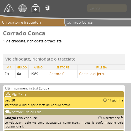

Chiodatori e tracciatori
Corrado Conca
Corrado Conca
1 vie chiodate, richiodate o tracciate
Vie chiodate, richiodate o tracciate
VIA
GRADO
ANNO
SETTORE
FALESIA
Fix
6a+
1989
Settore C
Castello di Jerzu
Ultimi commenti in Sud Europa
Via:
? - 4a
paul30
11 giorni fa
Attenzione ai nidi di ape a metà del 4a sulla destra
Settore:
Eva ed Erne
Giorgio Edo Vannucci
4 settimane fa
Le valutazioni delle vie sono abbastanza compresse... | Data la conformazione della
roccia,anche i...