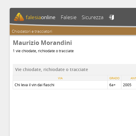
falesia
online
Falesie
Sicurezza

Chiodatori e tracciatori
Maurizio Morandini
1 vie chiodate, richiodate o tracciate
Vie chiodate, richiodate o tracciate
VIA
GRADO
AN
Chi leva il vin dai fiaschi
6a+
2005