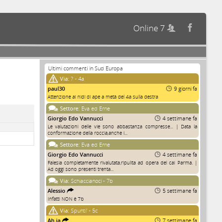
Online 7


Ultimi commenti in Sud Europa
Via:
? - 4a
paul30
9 giorni fa
Attenzione ai nidi di ape a metà del 4a sulla destra
Settore:
Eva ed Erne
Giorgio Edo Vannucci
4 settimane fa
Le valutazioni delle vie sono abbastanza compresse... | Data la
conformazione della roccia,anche i...
Settore:
Eva ed Erne
Giorgio Edo Vannucci
4 settimane fa
Falesia completamente rivalutata,ripulita ad opera del cai Parma. |
Ad oggi sono presenti trenta...
Via:
Schiaccianoci - 7b
Alessio
5 settimane fa
Infatti NON è 7b
Via:
Spunti' - 5c
Ah.ia
7 settimane fa