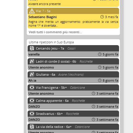
Alveare ancora presente
Via:
? - 5a
Sebastiano Biagini
3 mesi fa
Pagina che merita un aggiornamento: praticamente la via senza
nome "?" è diventata...
Vedi tutti i commenti più recenti…
Ultime ripetizioni in Sud Europa
Cercando Jesu - 7a
Casoli
vanella
5 giorni fa
Ladri di corde (I sosta) - 6b
Rocchette
Utente anonimo
5 giorni fa
Giuliana - 6a
Avane (Vecchiano)
Ah.ia
8 giorni fa
Via Francigena - 5b+
Catarcione
Utente anonimo
3 settimane fa
Calma apparente - 6a
Rocchette
DANZO
3 settimane fa
Stradivarius - 6b+
Rocchette
DANZO
3 settimane fa
La via della radice - 6a+
Catarcione
Utente anonimo
3 settimane fa