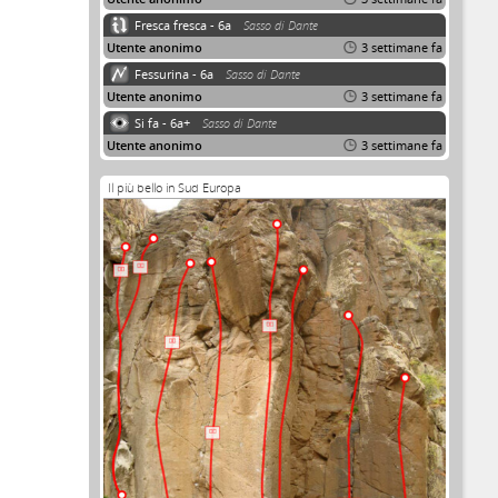
Fresca fresca - 6a
Sasso di Dante
Utente anonimo
3 settimane fa
Fessurina - 6a
Sasso di Dante
Utente anonimo
3 settimane fa
Si fa - 6a+
Sasso di Dante
Utente anonimo
3 settimane fa
Il più bello in Sud Europa