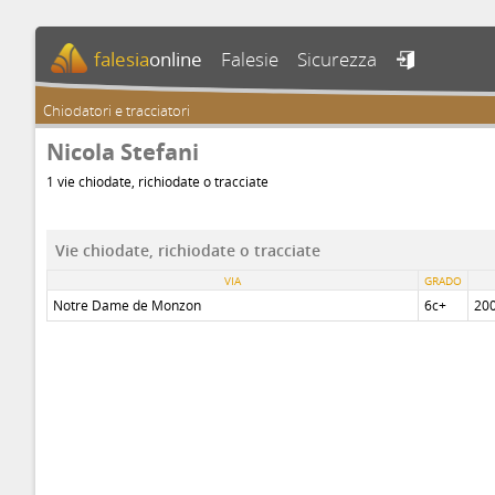
falesia
online
Falesie
Sicurezza

Chiodatori e tracciatori
Nicola Stefani
1 vie chiodate, richiodate o tracciate
Vie chiodate, richiodate o tracciate
VIA
GRADO
Notre Dame de Monzon
6c+
20