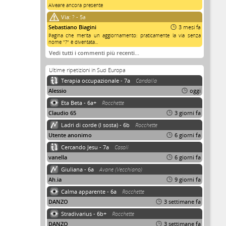
Alveare ancora presente
Via:
? - 5a
Sebastiano Biagini
3 mesi fa
Pagina che merita un aggiornamento: praticamente la via senza
nome "?" è diventata...
Vedi tutti i commenti più recenti…
Ultime ripetizioni in Sud Europa
Terapia occupazionale - 7a
Candalla
Alessio
oggi
Eta Beta - 6a+
Rocchette
Claudio 65
3 giorni fa
Ladri di corde (I sosta) - 6b
Rocchette
Utente anonimo
6 giorni fa
Cercando Jesu - 7a
Casoli
vanella
6 giorni fa
Giuliana - 6a
Avane (Vecchiano)
Ah.ia
9 giorni fa
Calma apparente - 6a
Rocchette
DANZO
3 settimane fa
Stradivarius - 6b+
Rocchette
DANZO
3 settimane fa