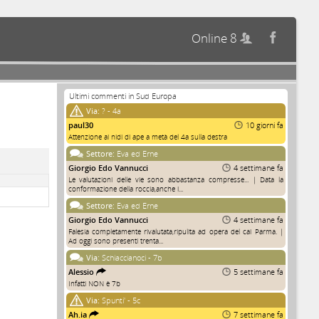
Online 8


Ultimi commenti in Sud Europa
Via:
? - 4a
paul30
10 giorni fa
Attenzione ai nidi di ape a metà del 4a sulla destra
Settore:
Eva ed Erne
Giorgio Edo Vannucci
4 settimane fa
Le valutazioni delle vie sono abbastanza compresse... | Data la
conformazione della roccia,anche i...
Settore:
Eva ed Erne
Giorgio Edo Vannucci
4 settimane fa
Falesia completamente rivalutata,ripulita ad opera del cai Parma. |
Ad oggi sono presenti trenta...
Via:
Schiaccianoci - 7b
Alessio
5 settimane fa
Infatti NON è 7b
Via:
Spunti' - 5c
Ah.ia
7 settimane fa