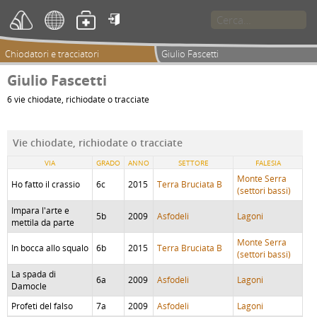

Chiodatori e tracciatori
Giulio Fascetti
Giulio Fascetti
6 vie chiodate, richiodate o tracciate
Vie chiodate, richiodate o tracciate
VIA
GRADO
ANNO
SETTORE
FALESIA
Monte Serra
Ho fatto il crassio
6c
2015
Terra Bruciata B
(settori bassi)
Impara l'arte e
5b
2009
Asfodeli
Lagoni
mettila da parte
Monte Serra
In bocca allo squalo
6b
2015
Terra Bruciata B
(settori bassi)
La spada di
6a
2009
Asfodeli
Lagoni
Damocle
Profeti del falso
7a
2009
Asfodeli
Lagoni