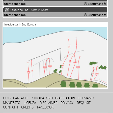
Utente anonimo
3 settimane fa
Fessurina - 6a
Sasso di Dante
Utente anonimo
3 settimane fa
In evidenza in Sud Europa
GUIDE CARTACEE
CHIODATORI E TRACCIATORI
CHI SIAMO
MANIFESTO
LICENZA
DISCLAIMER
PRIVACY
REQUISITI
CONTATTI
CREDITS
FACEBOOK