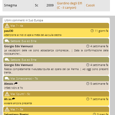
Giardino degli Elfi
Smegma
5c
2009
Casoli
(C - il canyon)
Ultimi commenti in Sud Europa
Via:
? - 4a
paul30
11 giorni fa
Attenzione ai nidi di ape a metà del 4a sulla destra
Settore:
Eva ed Erne
Giorgio Edo Vannucci
4 settimane fa
Le valutazioni delle vie sono abbastanza compresse... | Data la conformazione della
roccia,anche i...
Settore:
Eva ed Erne
Giorgio Edo Vannucci
4 settimane fa
Falesia completamente rivalutata,ripulita ad opera del cai Parma. | Ad oggi sono presenti
trenta...
Via:
Schiaccianoci - 7b
Alessio
5 settimane fa
Infatti NON è 7b
Via:
Spunti' - 5c
Ah.ia
7 settimane fa
Alveare ancora presente
Via:
? - 5a
Sebastiano Biagini
3 mesi fa