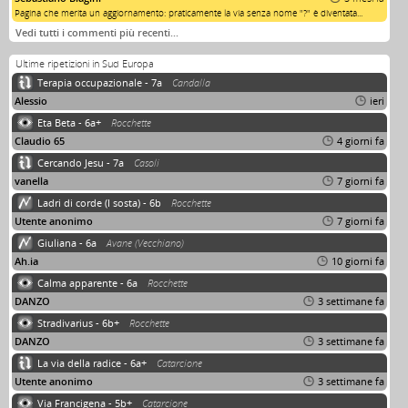
Pagina che merita un aggiornamento: praticamente la via senza nome "?" è diventata...
Vedi tutti i commenti più recenti…
Ultime ripetizioni in Sud Europa
Terapia occupazionale - 7a
Candalla
Alessio
ieri
Eta Beta - 6a+
Rocchette
Claudio 65
4 giorni fa
Cercando Jesu - 7a
Casoli
vanella
7 giorni fa
Ladri di corde (I sosta) - 6b
Rocchette
Utente anonimo
7 giorni fa
Giuliana - 6a
Avane (Vecchiano)
Ah.ia
10 giorni fa
Calma apparente - 6a
Rocchette
DANZO
3 settimane fa
Stradivarius - 6b+
Rocchette
DANZO
3 settimane fa
La via della radice - 6a+
Catarcione
Utente anonimo
3 settimane fa
Via Francigena - 5b+
Catarcione