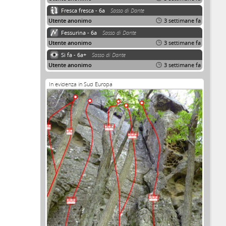
Fresca fresca - 6a
Sasso di Dante
Utente anonimo
3 settimane fa
Fessurina - 6a
Sasso di Dante
Utente anonimo
3 settimane fa
Si fa - 6a+
Sasso di Dante
Utente anonimo
3 settimane fa
In evidenza in Sud Europa