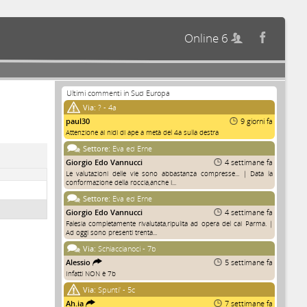
Online 6


Ultimi commenti in Sud Europa
Via:
? - 4a
paul30
9 giorni fa
Attenzione ai nidi di ape a metà del 4a sulla destra
Settore:
Eva ed Erne
Giorgio Edo Vannucci
4 settimane fa
Le valutazioni delle vie sono abbastanza compresse... | Data la
conformazione della roccia,anche i...
Settore:
Eva ed Erne
Giorgio Edo Vannucci
4 settimane fa
Falesia completamente rivalutata,ripulita ad opera del cai Parma. |
Ad oggi sono presenti trenta...
Via:
Schiaccianoci - 7b
Alessio
5 settimane fa
Infatti NON è 7b
Via:
Spunti' - 5c
Ah.ia
7 settimane fa