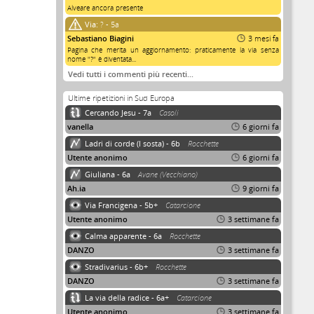
Alveare ancora presente
Via:
? - 5a
Sebastiano Biagini
3 mesi fa
Pagina che merita un aggiornamento: praticamente la via senza
nome "?" è diventata...
Vedi tutti i commenti più recenti…
Ultime ripetizioni in Sud Europa
Cercando Jesu - 7a
Casoli
vanella
6 giorni fa
Ladri di corde (I sosta) - 6b
Rocchette
Utente anonimo
6 giorni fa
Giuliana - 6a
Avane (Vecchiano)
Ah.ia
9 giorni fa
Via Francigena - 5b+
Catarcione
Utente anonimo
3 settimane fa
Calma apparente - 6a
Rocchette
DANZO
3 settimane fa
Stradivarius - 6b+
Rocchette
DANZO
3 settimane fa
La via della radice - 6a+
Catarcione
Utente anonimo
3 settimane fa