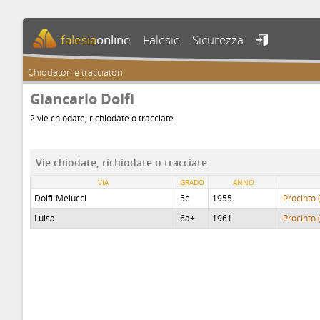
falesia
online
Falesie
Sicurezza

Chiodatori e tracciatori
Giancarlo Dolfi
2 vie chiodate, richiodate o tracciate
Vie chiodate, richiodate o tracciate
VIA
GRADO
ANNO
Dolfi-Melucci
5c
1955
Procinto 
Luisa
6a+
1961
Procinto 