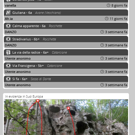
vanella
8 giorni fa
Giuliana - 6a
Avane (Vecchiano)
Ah.ia
11 giorni fa
Calma apparente - 6a
Rocchette
DANZO
3 settimane fa
Stradivarius - 6b+
Rocchette
DANZO
3 settimane fa
La via della radice - 6a+
Catarcione
Utente anonimo
3 settimane fa
Via Francigena - 5b+
Catarcione
Utente anonimo
3 settimane fa
Si fa - 6a+
Sasso di Dante
Utente anonimo
3 settimane fa
In evidenza in Sud Europa