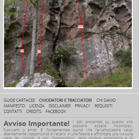
GUIDE CARTACEE
CHIODATORI E TRACCIATORI
CHI SIAMO
MANIFESTO
LICENZA
DISCLAIMER
PRIVACY
REQUISITI
CONTATTI
CREDITS
FACEBOOK
Avviso Importante!
I dati presentati su questo sito
possono essere incompleti,
fuorvianti o errati. E’ fondamentale quindi che l’arrampicatore valuti
attentamente l’opportunità di recarsi in una falesia e affrontare una via sulla
base dei consigli di altri frequentatori, della propria esperienza e di