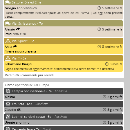
Settore:
Eva ed Erne
Giorgio Edo Vannucci
5 settimane fa
Falesia completamente rivalutata,ripulita ad opera del cai Parma. | Ad oggi sono presenti
trenta...
Via:
Schiaccianoci - 7b
Alessio
5 settimane fa
Infatti NON è 7b
Via:
Spunti' - 5c
Ah.ia
8 settimane fa
Alveare ancora presente
Via:
? - 5a
Sebastiano Biagini
3 mesi fa
Pagina che merita un aggiornamento: praticamente la via senza nome "?" è diventata...
Vedi tutti i commenti più recenti…
Ultime ripetizioni in Sud Europa
Terapia occupazionale - 7a
Candalla
Alessio
2 giorni fa
Eta Beta - 6a+
Rocchette
Claudio 65
5 giorni fa
Ladri di corde (I sosta) - 6b
Rocchette
Utente anonimo
8 giorni fa
Cercando Jesu - 7a
Casoli