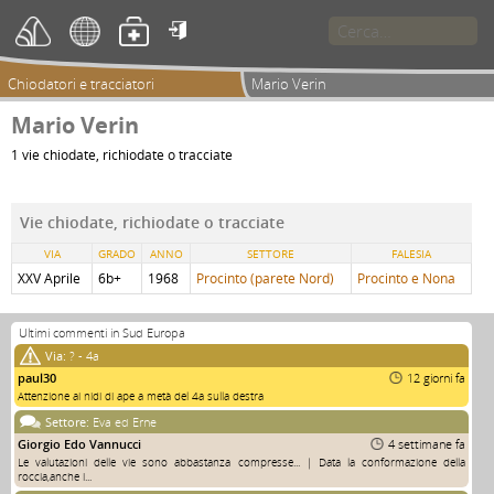

Chiodatori e tracciatori
Mario Verin
Mario Verin
1 vie chiodate, richiodate o tracciate
Vie chiodate, richiodate o tracciate
VIA
GRADO
ANNO
SETTORE
FALESIA
XXV Aprile
6b+
1968
Procinto (parete Nord)
Procinto e Nona
Ultimi commenti in Sud Europa
Via:
? - 4a
paul30
12 giorni fa
Attenzione ai nidi di ape a metà del 4a sulla destra
Settore:
Eva ed Erne
Giorgio Edo Vannucci
4 settimane fa
Le valutazioni delle vie sono abbastanza compresse... | Data la conformazione della
roccia,anche i...