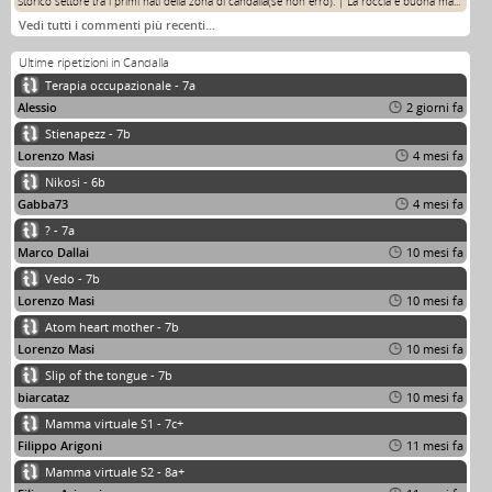
Storico settore tra i primi nati della zona di candalla(se non erro). | La roccia è buona ma...
Vedi tutti i commenti più recenti…
Ultime ripetizioni in Candalla
Terapia occupazionale - 7a
Alessio
2 giorni fa
Stienapezz - 7b
Lorenzo Masi
4 mesi fa
Nikosi - 6b
Gabba73
4 mesi fa
? - 7a
Marco Dallai
10 mesi fa
Vedo - 7b
Lorenzo Masi
10 mesi fa
Atom heart mother - 7b
Lorenzo Masi
10 mesi fa
Slip of the tongue - 7b
biarcataz
10 mesi fa
Mamma virtuale S1 - 7c+
Filippo Arigoni
11 mesi fa
Mamma virtuale S2 - 8a+