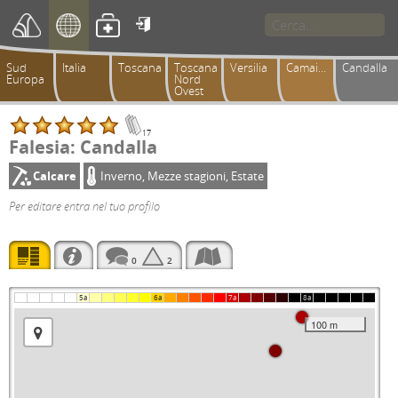

Sud
Italia
Toscana
Toscana
Versilia
Camaiorese
Candalla
Europa
Nord
Ovest
17
Falesia: Candalla
Calcare
Inverno, Mezze stagioni, Estate
Per editare entra nel tuo profilo
0
2
5a
6a
7a
8a
100 m