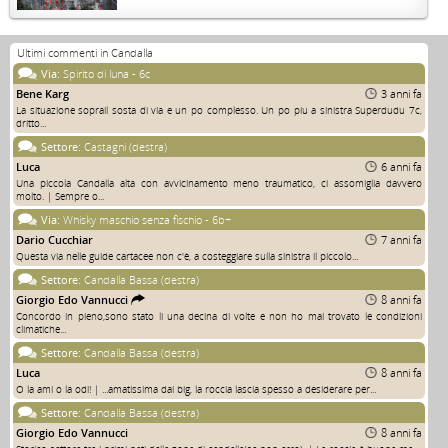
Ultimi commenti in Candalla
Via:
Spirito di luna - 6c
Bene Karg
3 anni fa
La situazione soprail sosta di via e un po complesso. Un po piu a sinistra Superdudu 7c,
dritto...
Settore:
Castagni (destra)
Luca
6 anni fa
Una piccola Candalla alta con avvicinamento meno traumatico, ci assomiglia davvero
molto. | Sempre o...
Via:
Whisky maschio senza fischio - 6b+
Dario Cucchiar
7 anni fa
Questa via nelle guide cartacee non c'è, a costeggiare sulla sinistra il piccolo...
Settore:
Candalla Bassa (destra)
Giorgio Edo Vannucci
8 anni fa
Concordo in pieno,sono stato li una decina di volte e non ho mai trovato le condizioni
climatiche...
Settore:
Candalla Bassa (destra)
Luca
8 anni fa
O la ami o la odi! | ...amatissima dai big, la roccia lascia spesso a desiderare per...
Settore:
Candalla Bassa (destra)
Giorgio Edo Vannucci
8 anni fa