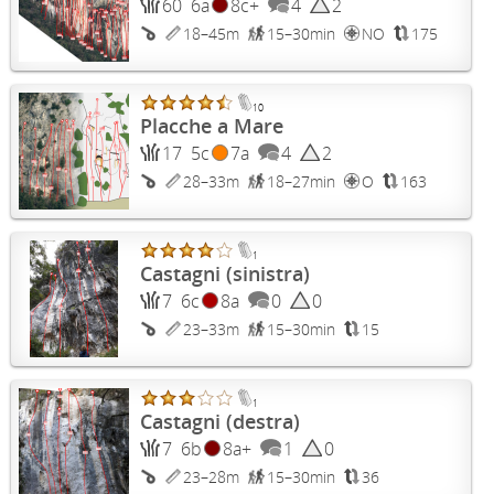
60
6a
8c+
4
2
18–45m
15–30min
NO
175
10
Placche a Mare
17
5c
7a
4
2
28–33m
18–27min
O
163
1
Castagni (sinistra)
7
6c
8a
0
0
23–33m
15–30min
15
1
Castagni (destra)
7
6b
8a+
1
0
23–28m
15–30min
36