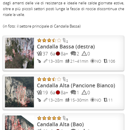
dagli amanti delle vie di resistenza e ideale nelle calde giornate estive, 
oltre a più piccoli settori posti lunga la fascia di roccia discontinua che 
risale la valle. 

(in foto: il settore principale di Candalla Bassa)
2
Candalla Bassa (destra)
37
6a
8a+
2
0
13–38m
21–41min
NO
106
2
Candalla Alta (Pancione Bianco)
19
6a
8a+
1
0
13–28m
15–30min
NO
11
9
Candalla Alta (Bao)