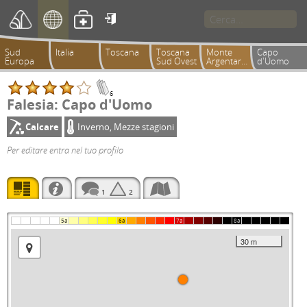

Sud
Italia
Toscana
Toscana
Monte
Capo
Europa
Sud Ovest
Argentario
d'Uomo
6
Falesia: Capo d'Uomo
Calcare
Inverno, Mezze stagioni
Per editare entra nel tuo profilo
1
2
5a
6a
7a
8a
30 m