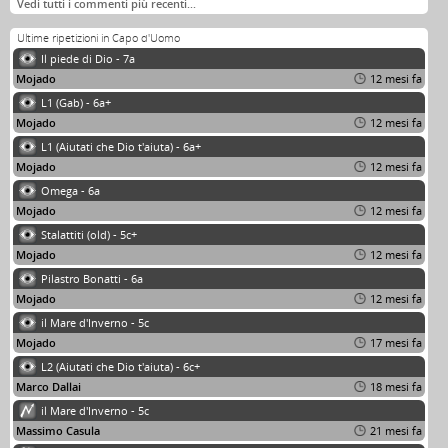
Vedi tutti i commenti più recenti…
Ultime ripetizioni in Capo d'Uomo
Il piede di Dio - 7a
Mojado
12 mesi fa
L1 (Gab) - 6a+
Mojado
12 mesi fa
L1 (Aiutati che Dio t'aiuta) - 6a+
Mojado
12 mesi fa
Omega - 6a
Mojado
12 mesi fa
Stalattiti (old) - 5c+
Mojado
12 mesi fa
Pilastro Bonatti - 6a
Mojado
12 mesi fa
il Mare d'Inverno - 5c
Mojado
17 mesi fa
L2 (Aiutati che Dio t'aiuta) - 6c+
Marco Dallai
18 mesi fa
il Mare d'Inverno - 5c
Massimo Casula
21 mesi fa