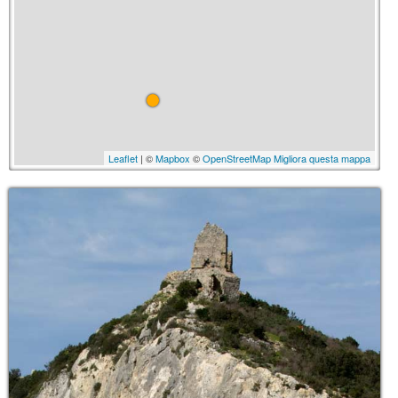
Leaflet
| ©
Mapbox
©
OpenStreetMap
Migliora questa mappa