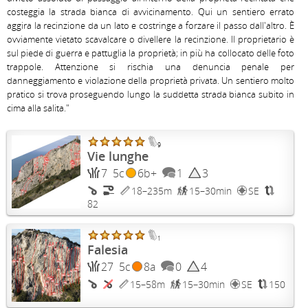
costeggia la strada bianca di avvicinamento. Qui un sentiero errato 
aggira la recinzione da un lato e costringe a forzare il passo dall'altro. È 
ovviamente vietato scavalcare o divellere la recinzione. Il proprietario è 
sul piede di guerra e pattuglia la proprietà; in più ha collocato delle foto 
trappole. Attenzione si rischia una denuncia penale per 
danneggiamento e violazione della proprietà privata. Un sentiero molto 
pratico si trova proseguendo lungo la suddetta strada bianca subito in 
cima alla salita."
9
Vie lunghe
7
5c
6b+
1
3
18–235m
15–30min
SE
82
1
Falesia
27
5c
8a
0
4
15–58m
15–30min
SE
150