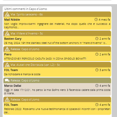
Ultimi commenti in Capo d'Uomo
Via:
Spirito saraceno - 6b
Mail Nibble
4 mesi fa
Non voglio improvvisarmi ingegnere dei materiali, ma dopo quello che e' successo a
Kalymonos...
Via:
il Mare d'Inverno - 5c
Bastien Gary
2 anni fa
29 may 2024 19h the stainless steel nut of the bottom anchors in "mare d'inverno" Is...
Falesia:
Capo d'Uomo
Piero
2 anni fa
ATTENZIONE!!! PERICOLO CADUTA SASSI IN ZONA SPIGOLO BONATTI
Via:
Aiutati che Dio t'aiuta (var. L2) - 5c
FOL Team
3 anni fa
Da richiodare e manca la sosta
Falesia:
Capo d'Uomo
Marco Dallai
4 anni fa
Oggi, in data 17/12/21, ho perso la mia GoPro Hero 3 facendola cadere dalla prima sosta
di Maria...
Falesia:
Capo d'Uomo
FOL Team
4 anni fa
Febbraio 2022: Riceviamo una nuova testimonianza di spiacevoli incontri con i proprietari
dei...