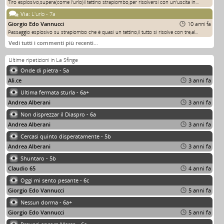
Tiro esplosivo,supera(come l'urlo)il tettino strapiombo,per risolversi con un'uscita in...
Via:
L'urlo - 7a
Giorgio Edo Vannucci
10 anni fa
Passaggio esplosivo su strapiombo che è quasi un tettino,il tutto si risolve con tre,al...
Vedi tutti i commenti più recenti…
Ultime ripetizioni in La Sfinge
Onde di pietra - 5a
Ali.ce
3 anni fa
Ultima fermata sturla - 6a+
Andrea Alberani
3 anni fa
Non disprezzar il Diaspro - 6a
Andrea Alberani
3 anni fa
Cercasi quinto disperatamente - 5b
Andrea Alberani
3 anni fa
Shuntaro - 5b
Claudio 65
4 anni fa
Oggi mi sento pesante - 6c
Giorgio Edo Vannucci
5 anni fa
Nessun dorma - 6a+
Giorgio Edo Vannucci
5 anni fa