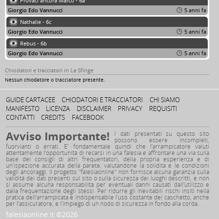
Provaci ancora Marco - 6a
Giorgio Edo Vannucci
5 anni fa
Nathalie - 6c
Giorgio Edo Vannucci
5 anni fa
Rebus - 6b
Giorgio Edo Vannucci
5 anni fa
Chiodatori e tracciatori in La Sfinge
Nessun chiodatore o tracciatore presente.
GUIDE CARTACEE
CHIODATORI E TRACCIATORI
CHI SIAMO
MANIFESTO
LICENZA
DISCLAIMER
PRIVACY
REQUISITI
CONTATTI
CREDITS
FACEBOOK
Avviso Importante!
I dati presentati su questo sito
possono essere incompleti,
fuorvianti o errati. E’ fondamentale quindi che l’arrampicatore valuti
attentamente l’opportunità di recarsi in una falesia e affrontare una via sulla
base dei consigli di altri frequentatori, della propria esperienza e di
un'ispezione accurata della parete, valutandone la solidità e le condizioni
degli ancoraggi. Il progetto "falesiaonline" non fornisce alcuna garanzia sulla
validità dei dati presenti sul sito o sulla sicurezza dei luoghi descritti, e non
si assume alcuna responsabilità per eventuali danni causati dall'utilizzo e
dalla frequentazione degli stessi. Per ridurre gli inevitabili rischi insiti nella
pratica dell’arrampicata è indispensabile l’uso costante del caschetto, anche
per l’assicuratore, e l’impiego di un nodo di sicurezza in fondo alla corda.
falesiaonline.it ©2026