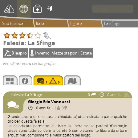

Sud Europa
Italia
Liguria
La Sfinge
5
Falesia: La Sfinge
Diaspro
Inverno, Mezze stagioni, Estate
Per editare entra nel tuo profilo
1
0
Falesia:
La Sfinge
0
10 anni fa
Giorgio Edo Vannucci
10 anni fa
1
0
Grande lavoro di ripulitura e chiodatura(tutta resinata a parte qualche
tiro)per questa falesia.
La chiodatura permette di tirare la libera senza patemi d'animo,le
prese sono tutte solide e la parete è completamente libera da erba e
arbusti vari,complimenti ai valorizzatori del luogo.