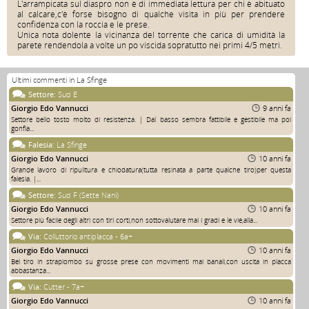
L'arrampicata sul diaspro non è di immediata lettura per chi è abituato
al calcare,c'è forse bisogno di qualche visita in più per prendere
confidenza con la roccia e le prese.
Unica nota dolente la vicinanza del torrente che carica di umidità la
parete rendendola a volte un po viscida sopratutto nei primi 4/5 metri.
Ultimi commenti in La Sfinge
Settore:
Sud E
Giorgio Edo Vannucci
9 anni fa
Settore bello tosto molto di resistenza. | Dal basso sembra fattibile e gestibile ma poi
gonfia...
Falesia:
La Sfinge
Giorgio Edo Vannucci
10 anni fa
Grande lavoro di ripulitura e chiodatura(tutta resinata a parte qualche tiro)per questa
falesia. |...
Settore:
Sud F (Sette Nani)
Giorgio Edo Vannucci
10 anni fa
Settore più facile degli altri con tiri corti,non sottovalutare mai i gradi e le vie,alla...
Via:
Colluttorio antiplacca - 6a+
Giorgio Edo Vannucci
10 anni fa
Bel tiro in strapiombo su grosse prese con movimenti mai banali,con uscita in placca
abbastanza...
Via:
Cutter - 7a+
Giorgio Edo Vannucci
10 anni fa