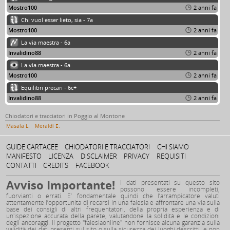
Mostro100
2 anni fa
Chi vuol esser lieto, sia - 7a
Mostro100
2 anni fa
La via maestra - 6a
Invalidino88
2 anni fa
La via maestra - 6a
Mostro100
2 anni fa
Equilibri precari - 6c+
Invalidino88
2 anni fa
Chiodatori e tracciatori in Poggio al Montone
Masala L.
Meraldi E.
GUIDE CARTACEE
CHIODATORI E TRACCIATORI
CHI SIAMO
MANIFESTO
LICENZA
DISCLAIMER
PRIVACY
REQUISITI
CONTATTI
CREDITS
FACEBOOK
Avviso Importante!
I dati presentati su questo sito
possono essere incompleti,
fuorvianti o errati. E’ fondamentale quindi che l’arrampicatore valuti
attentamente l’opportunità di recarsi in una falesia e affrontare una via sulla
base dei consigli di altri frequentatori, della propria esperienza e di
un'ispezione accurata della parete, valutandone la solidità e le condizioni
degli ancoraggi. Il progetto "falesiaonline" non fornisce alcuna garanzia sulla
validità dei dati presenti sul sito o sulla sicurezza dei luoghi descritti, e non