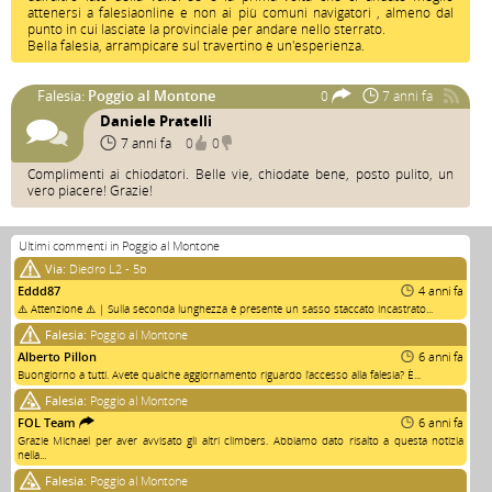
attenersi a falesiaonline e non ai più comuni navigatori , almeno dal
punto in cui lasciate la provinciale per andare nello sterrato.
Bella falesia, arrampicare sul travertino è un'esperienza.
Falesia:
Poggio al Montone
0
7 anni fa
Daniele Pratelli
7 anni fa
0
0
Complimenti ai chiodatori. Belle vie, chiodate bene, posto pulito, un
vero piacere! Grazie!
Ultimi commenti in Poggio al Montone
Via:
Diedro L2 - 5b
Eddd87
4 anni fa
⚠️ Attenzione ⚠️ | Sulla seconda lunghezza è presente un sasso staccato incastrato...
Falesia:
Poggio al Montone
Alberto Pillon
6 anni fa
Buongiorno a tutti. Avete qualche aggiornamento riguardo l’accesso alla falesia? È...
Falesia:
Poggio al Montone
FOL Team
6 anni fa
Grazie Michael per aver avvisato gli altri climbers. Abbiamo dato risalto a questa notizia
nella...
Falesia:
Poggio al Montone