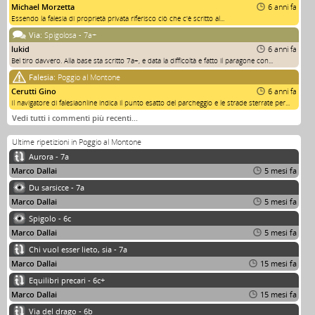
Michael Morzetta
6 anni fa
Essendo la falesia di proprietà privata riferisco ciò che c'è scritto al...
Via:
Spigolosa - 7a+
lukid
6 anni fa
Bel tiro davvero. Alla base sta scritto 7a+, e data la difficoltà e fatto il paragone con...
Falesia:
Poggio al Montone
Cerutti Gino
6 anni fa
Il navigatore di falesiaonline indica il punto esatto del parcheggio e le strade sterrate per...
Vedi tutti i commenti più recenti…
Ultime ripetizioni in Poggio al Montone
Aurora - 7a
Marco Dallai
5 mesi fa
Du sarsicce - 7a
Marco Dallai
5 mesi fa
Spigolo - 6c
Marco Dallai
5 mesi fa
Chi vuol esser lieto, sia - 7a
Marco Dallai
15 mesi fa
Equilibri precari - 6c+
Marco Dallai
15 mesi fa
Via del drago - 6b