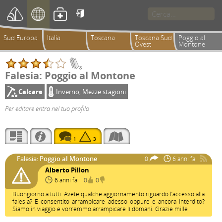

Sud Europa
Italia
Toscana
Toscana Sud
Poggio al
Ovest
Montone
8
Falesia: Poggio al Montone
Calcare
Inverno, Mezze stagioni
Per editare entra nel tuo profilo
1
3
Falesia:
Poggio al Montone
0
6 anni fa
Alberto Pillon
6 anni fa
0
0
Buongiorno a tutti. Avete qualche aggiornamento riguardo l’accesso alla
falesia? È consentito arrampicare adesso oppure è ancora interdito?
Siamo in viaggio e vorremmo arrampicare lì domani. Grazie mille