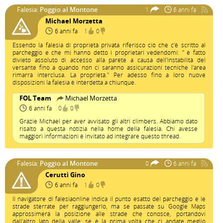
Falesia:
Poggio al Montone
1
6 anni fa
Michael Morzetta
6 anni fa
1
0
Essendo la falesia di proprietà privata riferisco ciò che c'è scritto al
parcheggio e che mi hanno detto i proprietari vedendomi: " è fatto
divieto assoluto di accesso alla parete a causa dell'instabilità del
versante fino a quando non ci saranno assicurazioni tecniche l'area
rimarrà interclusa. La proprietà." Per adesso fino a loro nuove
disposizioni la falesia è interdetta a chiunque.
FOL Team
Michael Morzetta
6 anni fa
0
0
Grazie Michael per aver avvisato gli altri climbers. Abbiamo dato
risalto a questa notizia nella home della falesia. Chi avesse
maggiori informazioni è invitato ad integrare questo thread.
Falesia:
Poggio al Montone
0
6 anni fa
Cerutti Gino
6 anni fa
1
0
Il navigatore di falesiaonline indica il punto esatto del parcheggio e le
strade sterrate per raggiungerlo, ma se passate su Google Maps
approssimerà la posizione alle strade che conosce, portandovi
dall'altro lato della valle: se è la prima volta che ci andate meglio