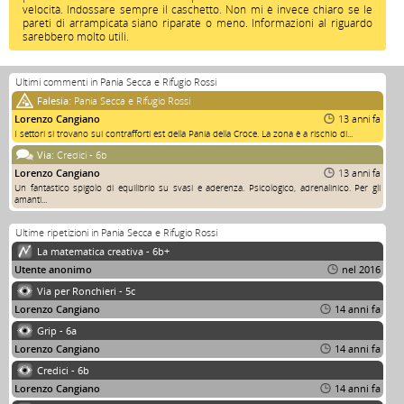
velocità. Indossare sempre il caschetto. Non mi è invece chiaro se le
pareti di arrampicata siano riparate o meno. Informazioni al riguardo
sarebbero molto utili.
Ultimi commenti in Pania Secca e Rifugio Rossi
Falesia:
Pania Secca e Rifugio Rossi
Lorenzo Cangiano
13 anni fa
I settori si trovano sui contrafforti est della Pania della Croce. La zona è a rischio di...
Via:
Credici - 6b
Lorenzo Cangiano
13 anni fa
Un fantastico spigolo di equilibrio su svasi e aderenza. Psicologico, adrenalinico. Per gli
amanti...
Ultime ripetizioni in Pania Secca e Rifugio Rossi
La matematica creativa - 6b+
Utente anonimo
nel 2016
Via per Ronchieri - 5c
Lorenzo Cangiano
14 anni fa
Grip - 6a
Lorenzo Cangiano
14 anni fa
Credici - 6b
Lorenzo Cangiano
14 anni fa