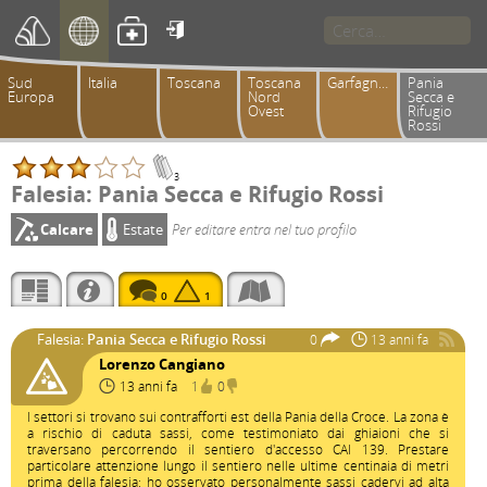

Sud
Italia
Toscana
Toscana
Garfagnana
Pania
Europa
Nord
Secca e
Ovest
Rifugio
Rossi
3
Falesia: Pania Secca e Rifugio Rossi
Calcare
Estate
Per editare entra nel tuo profilo
0
1
Falesia:
Pania Secca e Rifugio Rossi
0
13 anni fa
Lorenzo Cangiano
13 anni fa
1
0
I settori si trovano sui contrafforti est della Pania della Croce. La zona è
a rischio di caduta sassi, come testimoniato dai ghiaioni che si
traversano percorrendo il sentiero d'accesso CAI 139. Prestare
particolare attenzione lungo il sentiero nelle ultime centinaia di metri
prima della falesia: ho osservato personalmente sassi cadervi ad alta