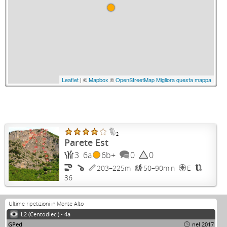
Leaflet
| ©
Mapbox
©
OpenStreetMap
Migliora questa mappa
2
Parete Est
3
6a
6b+
0
0
203–225m
50–90min
E
36
Ultime ripetizioni in Monte Alto
L2 (Centodieci) - 4a
GPed
nel 2017