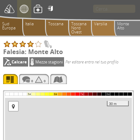

Sud
Italia
Toscana
Toscana
Versilia
Monte
Europa
Nord
Alto
Ovest
3
Falesia: Monte Alto
Calcare
Mezze stagioni
Per editare entra nel tuo profilo
0
0
5a
6a
7a
8a
30 m