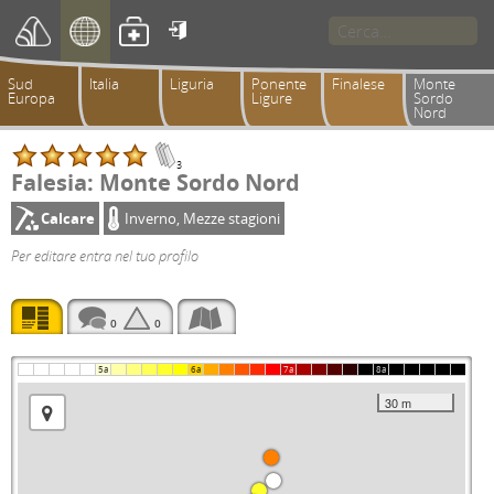

Sud
Italia
Liguria
Ponente
Finalese
Monte
Europa
Ligure
Sordo
Nord
3
Falesia: Monte Sordo Nord
Calcare
Inverno, Mezze stagioni
Per editare entra nel tuo profilo
0
0
5a
6a
7a
8a
30 m