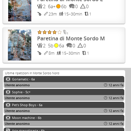
2
6a+
6b
0
0
23m
15–30min
1
1
Paretina di Monte Sordo M
2
5b
6a
0
0
8m
15–30min
1
Ultime ripetizioni in Monte Sordo Nord
Goriamatic - 6a
Utente anonimo
12 anni fa
Sophie - 5c+
Utente anonimo
12 anni fa
Pet's Shop Boys - 6a
Utente anonimo
12 anni fa
Moon machine - 6b
Utente anonimo
12 anni fa
Aria straordinaria - 6b