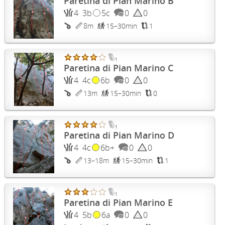
Paretina di Pian Marino B
4
3b
5c
0
0
8m
15–30min
1
1
Paretina di Pian Marino C
4
4c
6b
0
0
13m
15–30min
0
1
Paretina di Pian Marino D
4
4c
6b+
0
0
13–18m
15–30min
1
1
Paretina di Pian Marino E
4
5b
6a
0
0