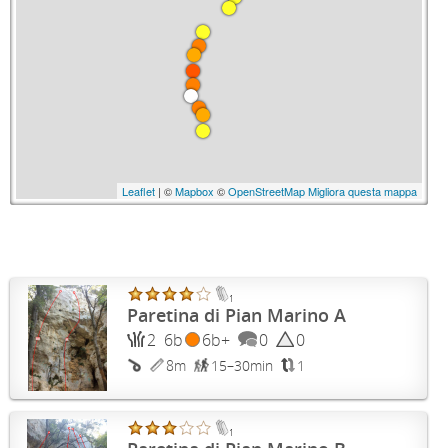
Leaflet
| ©
Mapbox
©
OpenStreetMap
Migliora questa mappa
1
Paretina di Pian Marino A
2
6b
6b+
0
0
8m
15–30min
1
1