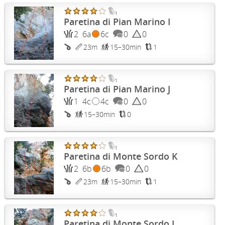
1
Paretina di Pian Marino I
2
6a
6c
0
0
23m
15–30min
1
1
Paretina di Pian Marino J
1
4c
4c
0
0
15–30min
0
1
Paretina di Monte Sordo K
2
6b
6b
0
0
23m
15–30min
1
1
Paretina di Monte Sordo L