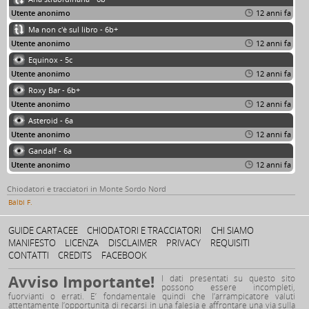
Utente anonimo
12 anni fa
Ma non c'è sul libro - 6b+
Utente anonimo
12 anni fa
Equinox - 5c
Utente anonimo
12 anni fa
Roxy Bar - 6b+
Utente anonimo
12 anni fa
Asteroid - 6a
Utente anonimo
12 anni fa
Gandalf - 6a
Utente anonimo
12 anni fa
Chiodatori e tracciatori in Monte Sordo Nord
Balbi F.
GUIDE CARTACEE
CHIODATORI E TRACCIATORI
CHI SIAMO
MANIFESTO
LICENZA
DISCLAIMER
PRIVACY
REQUISITI
CONTATTI
CREDITS
FACEBOOK
Avviso Importante!
I dati presentati su questo sito
possono essere incompleti,
fuorvianti o errati. E’ fondamentale quindi che l’arrampicatore valuti
attentamente l’opportunità di recarsi in una falesia e affrontare una via sulla