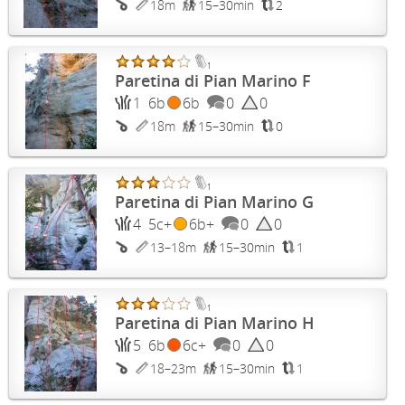
18m
15–30min
2
1
Paretina di Pian Marino F
1
6b
6b
0
0
18m
15–30min
0
1
Paretina di Pian Marino G
4
5c+
6b+
0
0
13–18m
15–30min
1
1
Paretina di Pian Marino H
5
6b
6c+
0
0
18–23m
15–30min
1