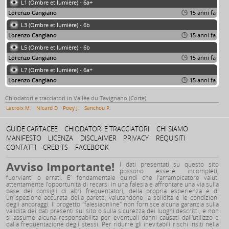
L1 (Ombre et lumière) - 6a+
Lorenzo Cangiano
15 anni fa
L3 (Ombre et lumière) - 6b
Lorenzo Cangiano
15 anni fa
L5 (Ombre et lumière) - 6b
Lorenzo Cangiano
15 anni fa
L7 (Ombre et lumière) - 6a+
Lorenzo Cangiano
15 anni fa
Chiodatori e tracciatori in Vallèe du Tavignano (Corte)
Lacroix M.
Nicard D
Poey J.
Sanchou P.
GUIDE CARTACEE
CHIODATORI E TRACCIATORI
CHI SIAMO
MANIFESTO
LICENZA
DISCLAIMER
PRIVACY
REQUISITI
CONTATTI
CREDITS
FACEBOOK
Avviso Importante!
I dati presentati su questo sito
possono essere incompleti,
fuorvianti o errati. E’ fondamentale quindi che l’arrampicatore valuti
attentamente l’opportunità di recarsi in una falesia e affrontare una via sulla
base dei consigli di altri frequentatori, della propria esperienza e di
un'ispezione accurata della parete, valutandone la solidità e le condizioni
degli ancoraggi. Il progetto "falesiaonline" non fornisce alcuna garanzia sulla
validità dei dati presenti sul sito o sulla sicurezza dei luoghi descritti, e non
si assume alcuna responsabilità per eventuali danni causati dall'utilizzo e
dalla frequentazione degli stessi. Per ridurre gli inevitabili rischi insiti nella