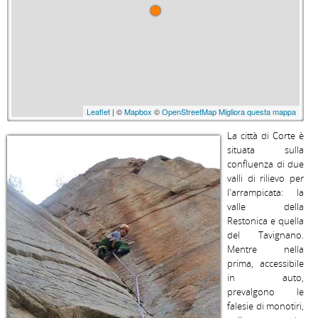
Leaflet
| ©
Mapbox
©
OpenStreetMap
Migliora questa mappa
La città di Corte è 
situata sulla 
confluenza di due 
valli di rilievo per 
l'arrampicata: la 
valle della 
Restonica e quella 
del Tavignano. 
Mentre nella 
prima, accessibile 
in auto, 
prevalgono le 
falesie di monotiri, 