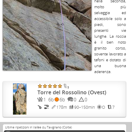
nella seconda, 
molto più 
selvaggia ed 
accessibile solo a 
piedi, sono 
presenti vie 
lunghe. La roccia 
è il ben noto 
granito corso, 
sovente lavorato a 
tafoni e dotato di 
una buona 
aderenza.
3
Torre del Rossolino (Ovest)
1
6b
6b
0
0
178m
90–150min
O
7
Ultime ripetizioni in Vallèe du Tavignano (Corte)