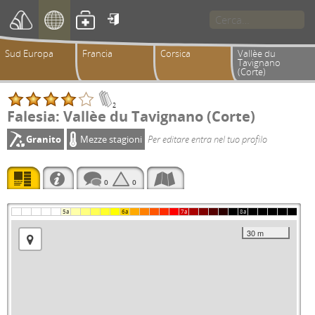

Sud Europa
Francia
Corsica
Vallèe du
Tavignano
(Corte)
2
Falesia: Vallèe du Tavignano (Corte)
Granito
Mezze stagioni
Per editare entra nel tuo profilo
0
0
5a
6a
7a
8a
30 m