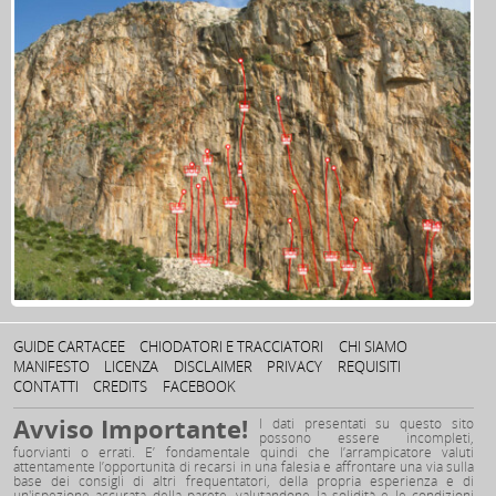
GUIDE CARTACEE
CHIODATORI E TRACCIATORI
CHI SIAMO
MANIFESTO
LICENZA
DISCLAIMER
PRIVACY
REQUISITI
CONTATTI
CREDITS
FACEBOOK
Avviso Importante!
I dati presentati su questo sito
possono essere incompleti,
fuorvianti o errati. E’ fondamentale quindi che l’arrampicatore valuti
attentamente l’opportunità di recarsi in una falesia e affrontare una via sulla
base dei consigli di altri frequentatori, della propria esperienza e di
un'ispezione accurata della parete, valutandone la solidità e le condizioni