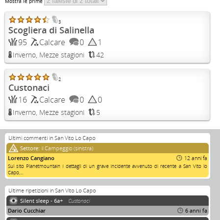
Mostra le prime
3
Scogliera di Salinella
95
Calcare
0
1
Inverno, Mezze stagioni
42
2
Custonaci
16
Calcare
0
0
Inverno, Mezze stagioni
5
Ultimi commenti in San Vito Lo Capo
Settore:
il Campeggio (sinistra)
Lorenzo Cangiano
12 anni fa
Sul sito Planetmountain i dettagli di un grave incidente avvenuto di recente a San Vito lo
Capo,...
Ultime ripetizioni in San Vito Lo Capo
Silent sleep - 6a+
Custonaci
Dario Cucchiar
6 anni fa