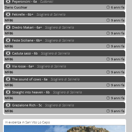
Peperoncini - 6a
Custonaci
Dario Cucchiar
6 anni fa
Fekirelle - 6b+
Scogliera di Salinella
MF86
9 anni fa
Diedro Makari - 6a+
Scogliera di Salinella
MF86
9 anni fa
Feste Siciliane - 6b+
Scogliera di Salinella
MF86
9 anni fa
Caduta sassi - 6b
Scogliera di Salinella
MF86
9 anni fa
Via rosse - 6a+
Scogliera di Salinella
MF86
9 anni fa
The sound of cows - 6a
Scogliera di Salinella
MF86
9 anni fa
Straight into heaven - 6b
Scogliera di Salinella
MF86
9 anni fa
Grazialone Rich - 5c
Scogliera di Salinella
MF86
9 anni fa
In evidenza in San Vito Lo Capo