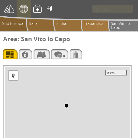

Sud Europa
Italia
Sicilia
Trapanese
San Vito lo
Capo
Area: San Vito lo Capo
0
3 km