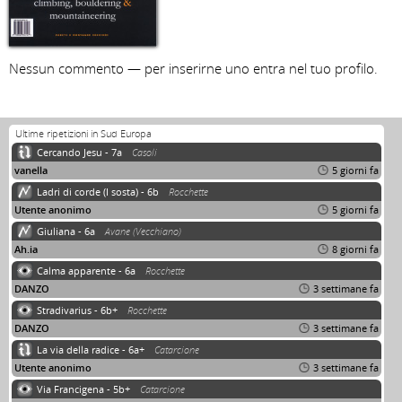
Nessun commento — per inserirne uno entra nel tuo profilo.
Ultime ripetizioni in Sud Europa
Cercando Jesu - 7a
Casoli
vanella
5 giorni fa
Ladri di corde (I sosta) - 6b
Rocchette
Utente anonimo
5 giorni fa
Giuliana - 6a
Avane (Vecchiano)
Ah.ia
8 giorni fa
Calma apparente - 6a
Rocchette
DANZO
3 settimane fa
Stradivarius - 6b+
Rocchette
DANZO
3 settimane fa
La via della radice - 6a+
Catarcione
Utente anonimo
3 settimane fa
Via Francigena - 5b+
Catarcione