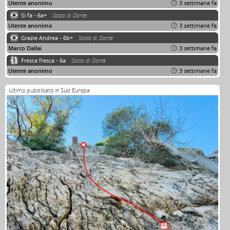
Utente anonimo
3 settimane fa
Si fa - 6a+
Sasso di Dante
Utente anonimo
3 settimane fa
Grazie Andrea - 6b+
Sasso di Dante
Marco Dallai
3 settimane fa
Fresca fresca - 6a
Sasso di Dante
Utente anonimo
3 settimane fa
Ultimo pubblicato in Sud Europa