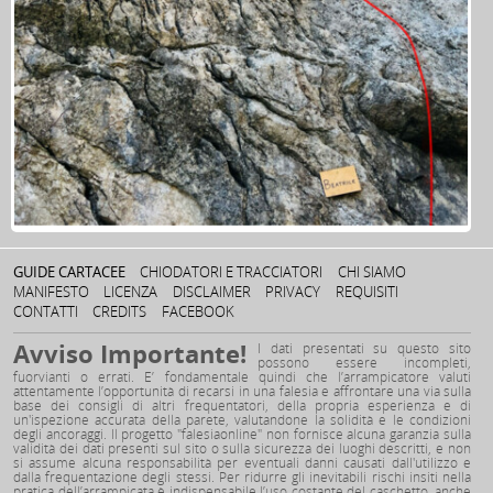
GUIDE CARTACEE
CHIODATORI E TRACCIATORI
CHI SIAMO
MANIFESTO
LICENZA
DISCLAIMER
PRIVACY
REQUISITI
CONTATTI
CREDITS
FACEBOOK
Avviso Importante!
I dati presentati su questo sito
possono essere incompleti,
fuorvianti o errati. E’ fondamentale quindi che l’arrampicatore valuti
attentamente l’opportunità di recarsi in una falesia e affrontare una via sulla
base dei consigli di altri frequentatori, della propria esperienza e di
un'ispezione accurata della parete, valutandone la solidità e le condizioni
degli ancoraggi. Il progetto "falesiaonline" non fornisce alcuna garanzia sulla
validità dei dati presenti sul sito o sulla sicurezza dei luoghi descritti, e non
si assume alcuna responsabilità per eventuali danni causati dall'utilizzo e
dalla frequentazione degli stessi. Per ridurre gli inevitabili rischi insiti nella
pratica dell’arrampicata è indispensabile l’uso costante del caschetto, anche