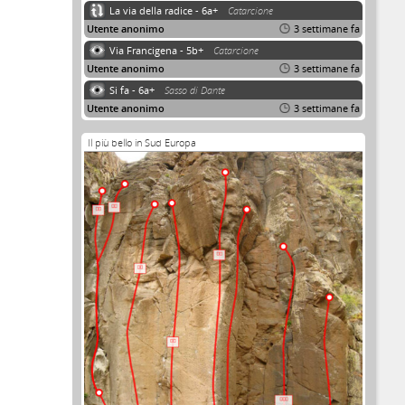
La via della radice - 6a+
Catarcione
Utente anonimo
3 settimane fa
Via Francigena - 5b+
Catarcione
Utente anonimo
3 settimane fa
Si fa - 6a+
Sasso di Dante
Utente anonimo
3 settimane fa
Il più bello in Sud Europa