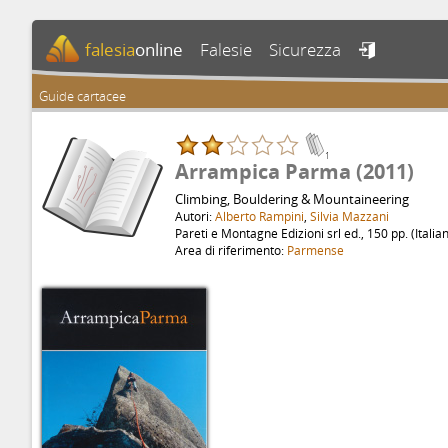
falesia
online
Falesie
Sicurezza

Guide cartacee
1
Arrampica Parma (2011)
Climbing, Bouldering & Mountaineering
Autori:
Alberto Rampini
,
Silvia Mazzani
Pareti e Montagne Edizioni srl ed., 150 pp. (Italia
Area di riferimento:
Parmense