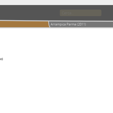
Arrampica Parma (2011)
no)