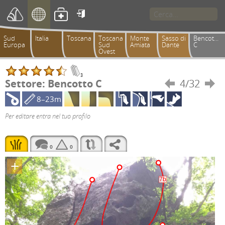

Sud
Italia
Toscana
Toscana
Monte
Sasso di
Bencotto
Europa
Sud
Amiata
Dante
C
Ovest
3
Settore: Bencotto C
4/32


8–23m
Per editare entra nel tuo profilo
0
0
+
7b