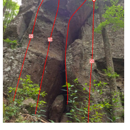
6c
7b
5b