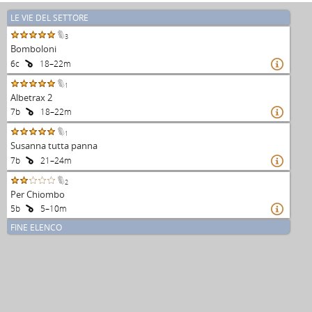
LE VIE DEL SETTORE
3
Bomboloni
6c
18–22m

1
Albetrax 2
7b
18–22m

1
Susanna tutta panna
7b
21–24m

2
Per Chiombo
5b
5–10m

FINE ELENCO