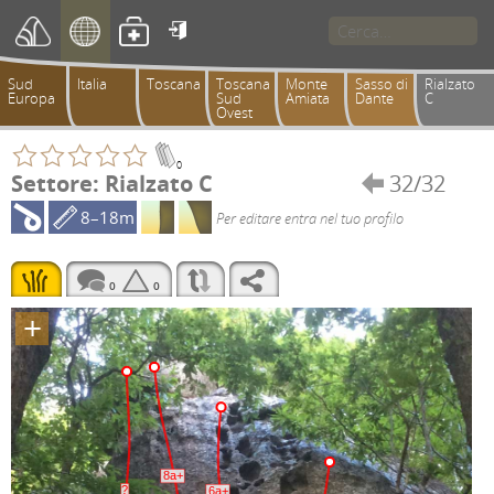

Sud
Italia
Toscana
Toscana
Monte
Sasso di
Rialzato
Europa
Sud
Amiata
Dante
C
Ovest
0
Settore: Rialzato C
32/32

8–18m
Per editare entra nel tuo profilo
0
0
+
8a+
?
6a+