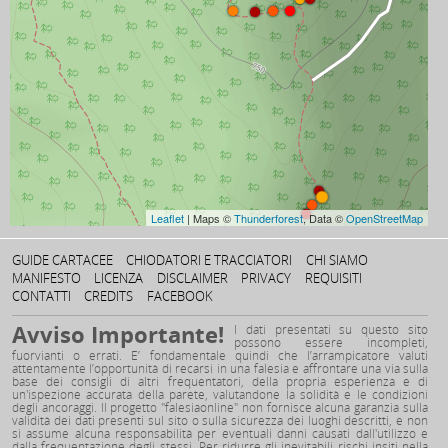
Leaflet
| Maps ©
Thunderforest
, Data ©
OpenStreetMap
GUIDE CARTACEE
CHIODATORI E TRACCIATORI
CHI SIAMO
MANIFESTO
LICENZA
DISCLAIMER
PRIVACY
REQUISITI
CONTATTI
CREDITS
FACEBOOK
Avviso Importante!
I dati presentati su questo sito
possono essere incompleti,
fuorvianti o errati. E’ fondamentale quindi che l’arrampicatore valuti
attentamente l’opportunità di recarsi in una falesia e affrontare una via sulla
base dei consigli di altri frequentatori, della propria esperienza e di
un'ispezione accurata della parete, valutandone la solidità e le condizioni
degli ancoraggi. Il progetto "falesiaonline" non fornisce alcuna garanzia sulla
validità dei dati presenti sul sito o sulla sicurezza dei luoghi descritti, e non
si assume alcuna responsabilità per eventuali danni causati dall'utilizzo e
dalla frequentazione degli stessi. Per ridurre gli inevitabili rischi insiti nella