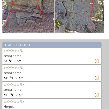
7b+
LE VIE DEL SETTORE
0
senza nome
5a
0–5m

0
senza nome
6a+
0–5m

0
senza nome
6b+
0–5m

0
Herpes