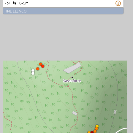
7b+
0–5m

FINE ELENCO