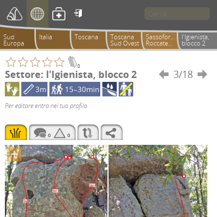

Sud
Italia
Toscana
Toscana
Sassofortino-
l'Igienista,
Europa
Sud Ovest
Roccatederighi
blocco 2
0
Settore: l'Igienista, blocco 2
3/18


3m
15–30min
Per editare entra nel tuo profilo
0
0
+
6b+
6a+
5a