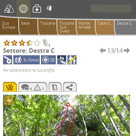

Sud
Italia
Toscana
Toscana
Monte
Catarcione
Destra C
Europa
Sud
Amiata
Ovest
3
Settore: Destra C
13/14


3–5min
SE
Per editare entra nel tuo profilo
0
1
+