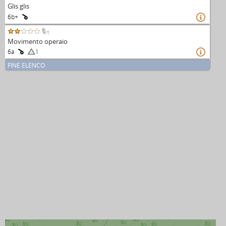
Glis glis
6b+

1
Movimento operaio
6a
1

FINE ELENCO