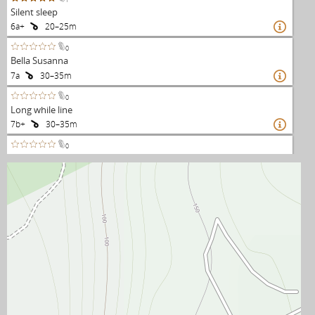
Silent sleep
6a+
20–25m

0
Bella Susanna
7a
30–35m

0
Long while line
7b+
30–35m

0
Long white night II
7c
40–50m

0
Long white night I
?
30–35m

0
Pioneer
6c+
20–25m

0
Evil lurks behind every man's heart