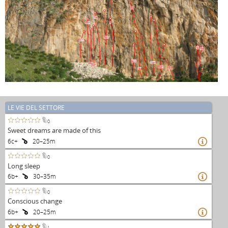
8a
7a
6b+
?
7b+
6c+
5c
6a
6c+
7a+
6b+
6a+
8a+
6b
8a
LE VIE DEL SETTORE
0
Sweet dreams are made of this
6c+
20–25m

0
Long sleep
6b+
30–35m

0
Conscious change
6b+
20–25m

1