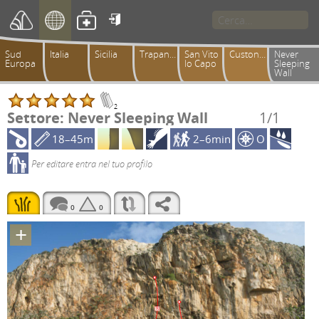

Sud
Italia
Sicilia
Trapanese
San Vito
Custonaci
Never
Europa
lo Capo
Sleeping
Wall
2
Settore: Never Sleeping Wall
1/1
18–45m
2–6min
O
Per editare entra nel tuo profilo
0
0
+
7c