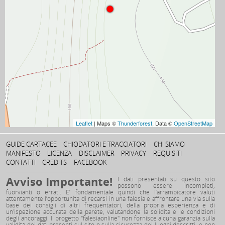
8a
40–50m

0
Superman
8a
25–30m

1
Tears of freedom
7a+
30–35m

0
il Patrone nero
8a+
30–35m

Leaflet
| Maps ©
Thunderforest
, Data ©
OpenStreetMap
0
Fun & seitenstrang
6b
20–25m

GUIDE CARTACEE
CHIODATORI E TRACCIATORI
CHI SIAMO
MANIFESTO
LICENZA
DISCLAIMER
PRIVACY
REQUISITI
1
CONTATTI
CREDITS
FACEBOOK
haRissa
Avviso Importante!
5c
15–20m

I dati presentati su questo sito
possono essere incompleti,
fuorvianti o errati. E’ fondamentale quindi che l’arrampicatore valuti
1
attentamente l’opportunità di recarsi in una falesia e affrontare una via sulla
Peperoncini
base dei consigli di altri frequentatori, della propria esperienza e di
un'ispezione accurata della parete, valutandone la solidità e le condizioni
6a
15–20m

degli ancoraggi. Il progetto "falesiaonline" non fornisce alcuna garanzia sulla
validità dei dati presenti sul sito o sulla sicurezza dei luoghi descritti, e non