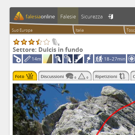
falesia
online
Falesie
Sicurezza

Sud Europa
Italia
Tos
4
Settore: Dulcis in fundo
14m
18–27min
Foto
Discussioni
Ripetizioni
C
0
0