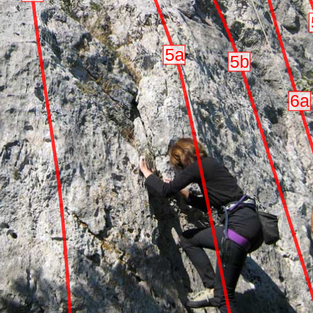
5a
5b
6a