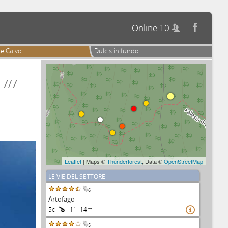
Online 10


e Calvo
Dulcis in fundo
7/7
Leaflet
| Maps ©
Thunderforest
, Data ©
OpenStreetMap
LE VIE DEL SETTORE
6
Artofago
5c
11–14m

5