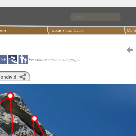
cana
Toscana Sud Ovest
Mont

SE
Per editare entra nel tuo profilo
ondividi