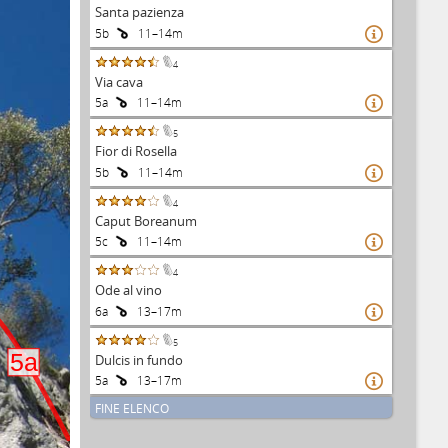
Santa pazienza
5b
11–14m

4
Via cava
5a
11–14m

5
Fior di Rosella
5b
11–14m

4
Caput Boreanum
5c
11–14m

4
Ode al vino
6a
13–17m

5
5a
Dulcis in fundo
5a
13–17m

FINE ELENCO