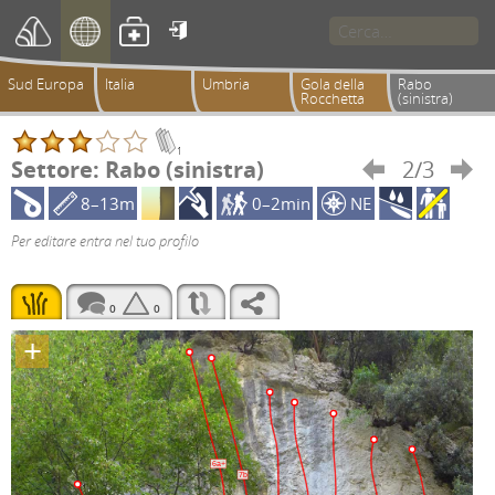

Sud Europa
Italia
Umbria
Gola della
Rabo
Rocchetta
(sinistra)
1
Settore: Rabo (sinistra)
2/3


8–13m
0–2min
NE
Per editare entra nel tuo profilo
0
0
+
6a+
7b