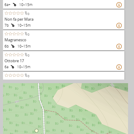
6a+
10–15m

0
Non fa per Mara
7b
10–15m

0
Magranesco
6b
10–15m

0
Ottobre 17
6a
10–15m

0
Somari
6c
10–15m

0
Horror paradise
5c+
10–15m

0
DDT
5b+
10–15m
