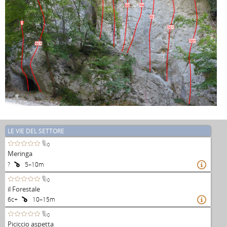
6a
6b
6c
?
5c+
5b+
6c+
LE VIE DEL SETTORE
0
Meringa
?
5–10m

0
il Forestale
6c+
10–15m

0
Piciccio aspetta