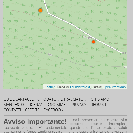
FINE ELENCO
Leaflet
| Maps ©
Thunderforest
, Data ©
OpenStreetMap
GUIDE CARTACEE
CHIODATORI E TRACCIATORI
CHI SIAMO
MANIFESTO
LICENZA
DISCLAIMER
PRIVACY
REQUISITI
CONTATTI
CREDITS
FACEBOOK
Avviso Importante!
I dati presentati su questo sito
possono essere incompleti,
fuorvianti o errati. E’ fondamentale quindi che l’arrampicatore valuti
attentamente l’opportunità di recarsi in una falesia e affrontare una via sulla