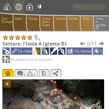

Sud
Italia
Toscana
Toscana
Versilia
Camaiorese
Greppolungo
l'Isola
Europa
Nord
A
Ovest
(grotta
D)
3
Settore: l'Isola A (grotta D)
6/11


13–18m
15–30min
S
Per editare entra nel tuo profilo
2
0
+
7b+
6c
7a