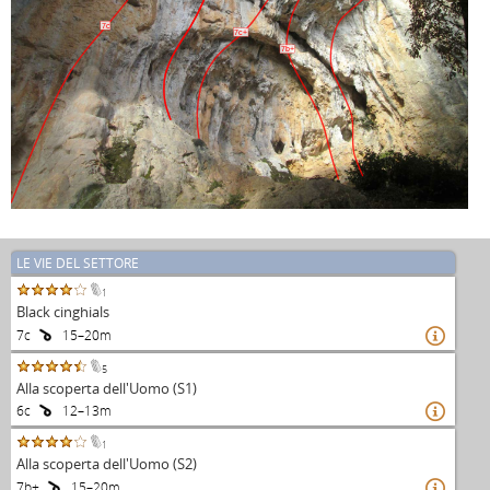
7c
7c+
7b+
LE VIE DEL SETTORE
1
Black cinghials
7c
15–20m

5
Alla scoperta dell'Uomo (S1)
6c
12–13m

1
Alla scoperta dell'Uomo (S2)
7b+
15–20m
