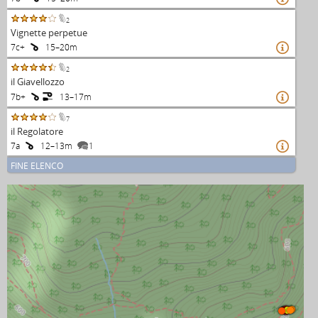
2
Vignette perpetue
7c+
15–20m

2
il Giavellozzo
7b+
13–17m

7
il Regolatore
7a
12–13m
1

FINE ELENCO