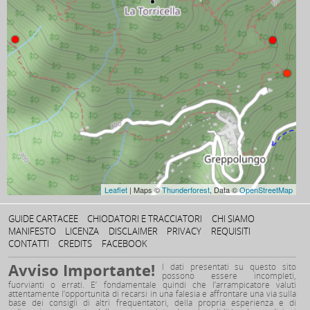
Leaflet
| Maps ©
Thunderforest
, Data ©
OpenStreetMap
GUIDE CARTACEE
CHIODATORI E TRACCIATORI
CHI SIAMO
MANIFESTO
LICENZA
DISCLAIMER
PRIVACY
REQUISITI
CONTATTI
CREDITS
FACEBOOK
Avviso Importante!
I dati presentati su questo sito
possono essere incompleti,
fuorvianti o errati. E’ fondamentale quindi che l’arrampicatore valuti
attentamente l’opportunità di recarsi in una falesia e affrontare una via sulla
base dei consigli di altri frequentatori, della propria esperienza e di