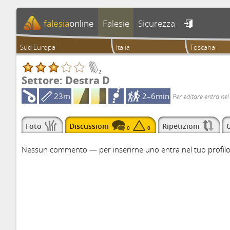
falesia
online
Falesie
Sicurezza

Sud Europa
Italia
Toscana
2
Settore: Destra D
23m
2–6min
Per editare entra nel
Foto
Discussioni
Ripetizioni
C
0
0
Nessun commento — per inserirne uno entra nel tuo profilo