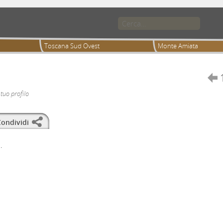
Toscana Sud Ovest
Monte Amiata

 tuo profilo
ondividi
.