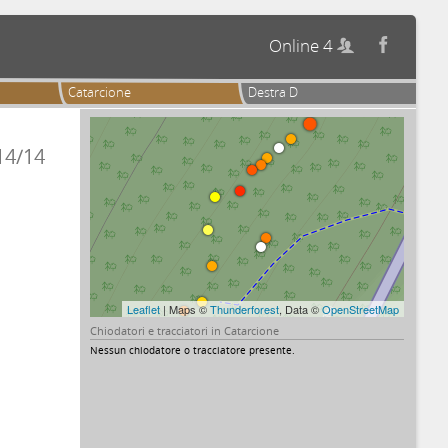
Online 4


Catarcione
Destra D
14/14
Leaflet
| Maps ©
Thunderforest
, Data ©
OpenStreetMap
Chiodatori e tracciatori in Catarcione
Nessun chiodatore o tracciatore presente.