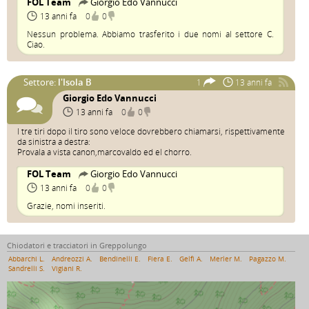
FOL Team
Giorgio Edo Vannucci
13 anni fa
0
0
Nessun problema. Abbiamo trasferito i due nomi al settore C.
Ciao.
Settore:
l'Isola B
1
13 anni fa
Giorgio Edo Vannucci
13 anni fa
0
0
I tre tiri dopo il tiro sono veloce dovrebbero chiamarsi, rispettivamente
da sinistra a destra:
Provala a vista canon,marcovaldo ed el chorro.
FOL Team
Giorgio Edo Vannucci
13 anni fa
0
0
Grazie, nomi inseriti.
Chiodatori e tracciatori in Greppolungo
Abbarchi L.
Andreozzi A.
Bendinelli E.
Fiera E.
Gelfi A.
Merler M.
Pagazzo M.
Sandrelli S.
Vigiani R.