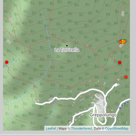
Leaflet
| Maps ©
Thunderforest
, Data ©
OpenStreetMap