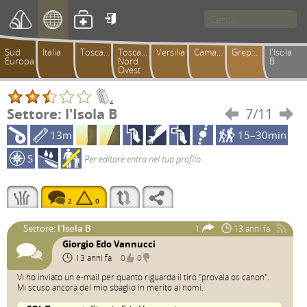

Sud
Italia
Toscana
Toscana
Versilia
Camaiorese
Greppolungo
l'Isola
Europa
Nord
B
Ovest
4
Settore: l'Isola B
7/11


13m
15–30min
S
Per editare entra nel tuo profilo
2
0
Settore:
l'Isola B
1
13 anni fa
Giorgio Edo Vannucci
13 anni fa
0
0
Vi ho inviato un e-mail per quanto riguarda il tiro "provala os canon".
Mi scuso ancora del mio sbaglio in merito ai nomi.