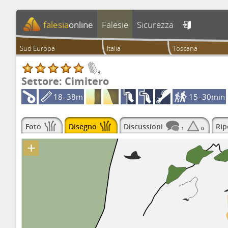
falesia
online
Falesie
Sicurezza

Sud Europa
Italia
Toscana
3
Settore: Cimitero
18–38m
15–30min
Foto
Disegno
Discussioni
Rip
1
0
+