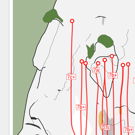
7a
7b+
7c+
7b+
?
7c
7b+