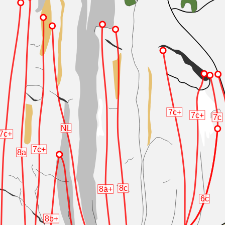
7c+
7c+
7c
NL
7c+
7c+
8a
8c
8a+
6c
8b+