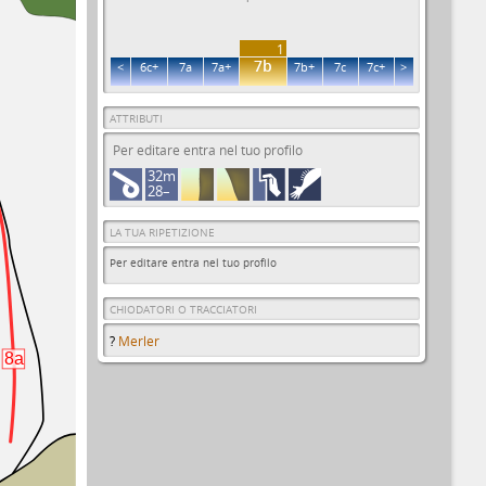
1
7b
<
6c+
7a
7a+
7b+
7c
7c+
>
ATTRIBUTI
Per editare entra nel tuo profilo
32m
28–
LA TUA RIPETIZIONE
Per editare entra nel tuo profilo
CHIODATORI O TRACCIATORI
?
Merler
8a