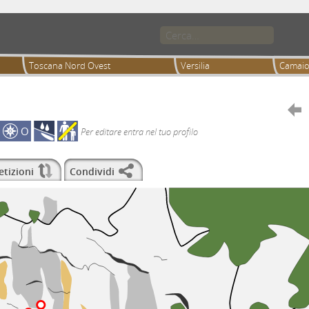
Toscana Nord Ovest
Versilia
Camaio

O
Per editare entra nel tuo profilo
etizioni
Condividi