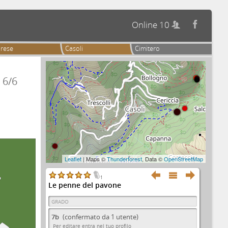
Online 10


rese
Casoli
Cimitero
6/6
Leaflet
| Maps ©
Thunderforest
, Data ©
OpenStreetMap



1
Le penne del pavone
GRADO
7b
(confermato da 1 utente)
Per editare entra nel tuo profilo