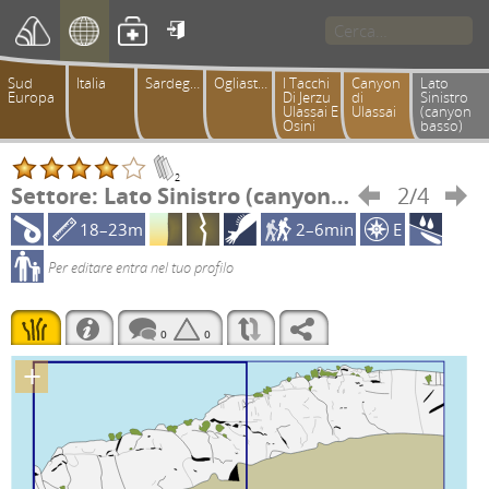

Sud
Italia
Sardegna
Ogliastra
I Tacchi
Canyon
Lato
Europa
Di Jerzu
di
Sinistro
Ulassai E
Ulassai
(canyon
Osini
basso)
2
Settore: Lato Sinistro (canyon basso)
2/4


18–23m
2–6min
E
Per editare entra nel tuo profilo
0
0
+