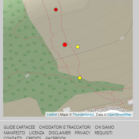
Leaflet
| Maps ©
Thunderforest
, Data ©
OpenStreetMap
GUIDE CARTACEE
CHIODATORI E TRACCIATORI
CHI SIAMO
MANIFESTO
LICENZA
DISCLAIMER
PRIVACY
REQUISITI
CONTATTI
CREDITS
FACEBOOK