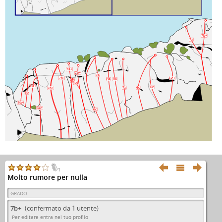
7b+
7a
7a+
7b+
7a
7b+
6c+
8a
8a
6b
6b
6a+
6c
7a
6c
7b+
6b
6a+
6a+
6c



1
Molto rumore per nulla
GRADO
7b+
(confermato da 1 utente)
Per editare entra nel tuo profilo