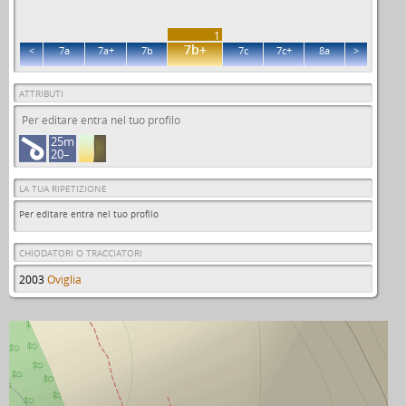
1
7b+
<
7a
7a+
7b
7c
7c+
8a
>
ATTRIBUTI
Per editare entra nel tuo profilo
25m
20–
LA TUA RIPETIZIONE
Per editare entra nel tuo profilo
CHIODATORI O TRACCIATORI
2003
Oviglia