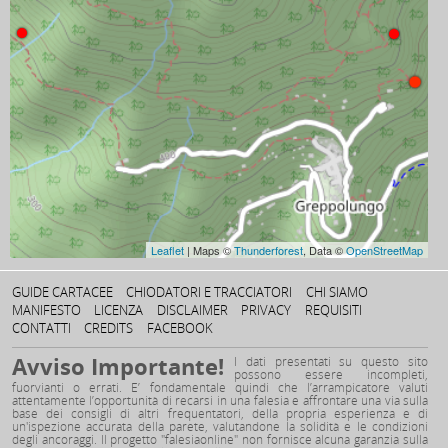
Leaflet
| Maps ©
Thunderforest
, Data ©
OpenStreetMap
GUIDE CARTACEE
CHIODATORI E TRACCIATORI
CHI SIAMO
MANIFESTO
LICENZA
DISCLAIMER
PRIVACY
REQUISITI
CONTATTI
CREDITS
FACEBOOK
Avviso Importante!
I dati presentati su questo sito
possono essere incompleti,
fuorvianti o errati. E’ fondamentale quindi che l’arrampicatore valuti
attentamente l’opportunità di recarsi in una falesia e affrontare una via sulla
base dei consigli di altri frequentatori, della propria esperienza e di
un'ispezione accurata della parete, valutandone la solidità e le condizioni
degli ancoraggi. Il progetto "falesiaonline" non fornisce alcuna garanzia sulla