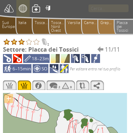

Sud
Italia
Toscana
Toscana
Versilia
Camaiorese
Greppolungo
Placca
Europa
Nord
dei
Ovest
Tossici
2
Settore: Placca dei Tossici
11/11

18–23m
6–15min
SO
Per editare entra nel tuo profilo
2
0
+
6a+
6c
6b+
6b+
7a+
6c+
5c
6a+
6b
7a