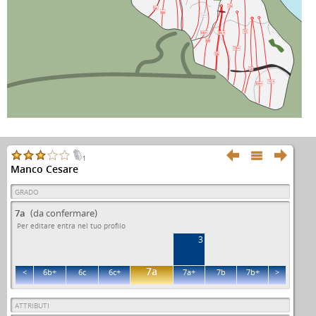
7a
5c
6a
7a+
7c
6b+
6c+
6b
7b+
7a
7c
7c+
8a+



1
Manco Cesare
GRADO
7a
(da confermare)
Per editare entra nel tuo profilo
3
7a
<
6b+
6c
6c+
7a+
7b
7b+
>
ATTRIBUTI