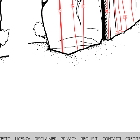
8a
NL
7c
5c+
6b
7a+
7b
FESTO
LICENZA
DISCLAIMER
PRIVACY
REQUISITI
CONTATTI
CREDIT