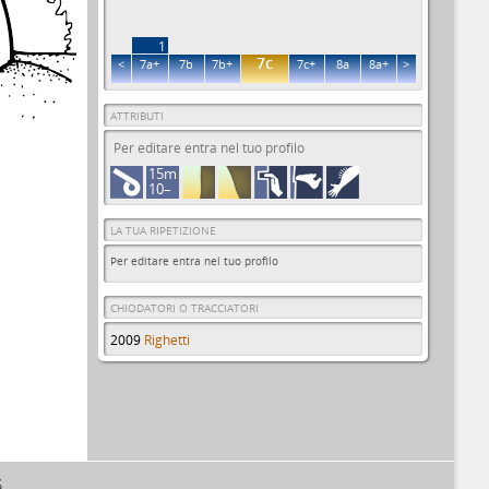
1
7c
<
7a+
7b
7b+
7c+
8a
8a+
>
ATTRIBUTI
Per editare entra nel tuo profilo
15m
10–
LA TUA RIPETIZIONE
Per editare entra nel tuo profilo
CHIODATORI O TRACCIATORI
2009
Righetti
S