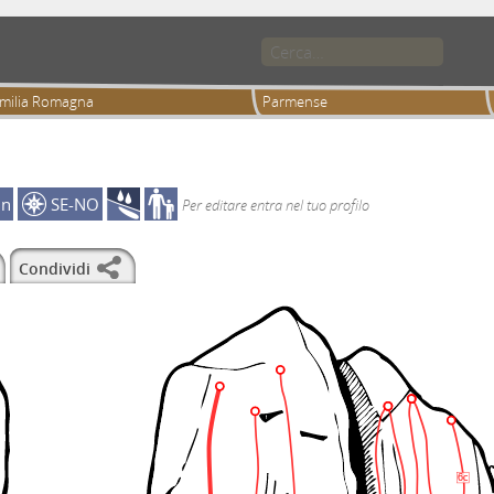
milia Romagna
Parmense
in
SE-NO
Per editare entra nel tuo profilo
Condividi
6c