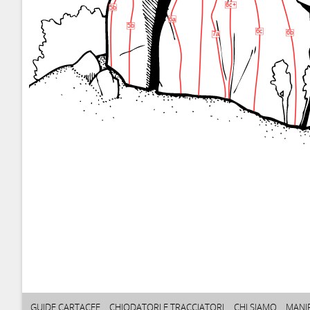
6c+
5b
6a
5b
6c
6b
7a
GUIDE CARTACEE
CHIODATORI E TRACCIATORI
CHI SIAMO
MANI