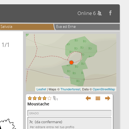
Online 6


Selvola
Eva ed Erne
1/1
Leaflet
| Maps ©
Thunderforest
, Data ©
OpenStreetMap



1
Moustache
GRADO
7c
(da confermare)
Per editare entra nel tuo profilo