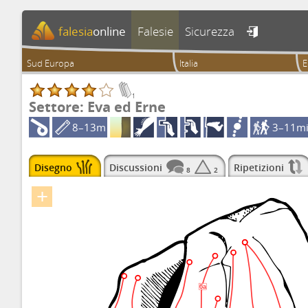
falesia
online
Falesie
Sicurezza

Sud Europa
Italia
E
1
Settore: Eva ed Erne
8–13m
3–11m
Disegno
Discussioni
Ripetizioni
8
2
+
6a