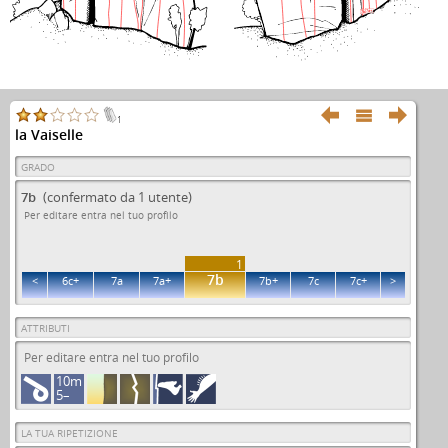
7a+
7b



1
la Vaiselle
GRADO
7b
(confermato da 1 utente)
Per editare entra nel tuo profilo
1
7b
<
6c+
7a
7a+
7b+
7c
7c+
>
ATTRIBUTI
Per editare entra nel tuo profilo
10m
5–
LA TUA RIPETIZIONE