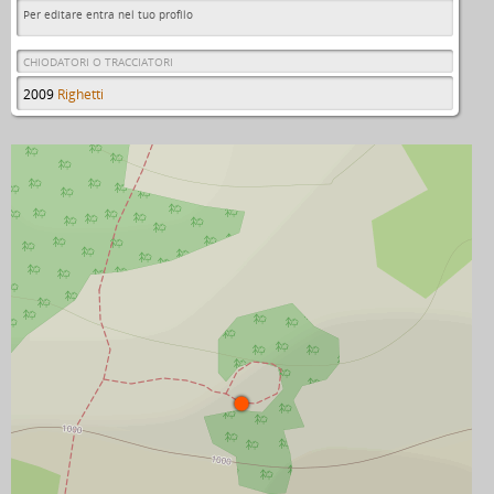
Per editare entra nel tuo profilo
CHIODATORI O TRACCIATORI
2009
Righetti