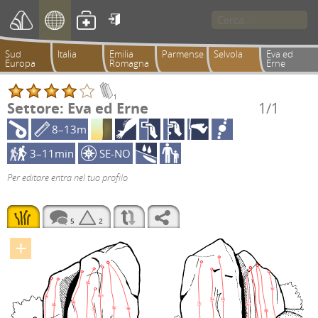

Sud
Italia
Emilia
Parmense
Selvola
Eva ed
Europa
Romagna
Erne
1
Settore: Eva ed Erne
1/1
8–13m
3–11min
SE-NO
Per editare entra nel tuo profilo
5
2
+
6a
6c
6c+
5b
8a
NL
6a
7c
5c+
5b
6c
6b
7a
6b