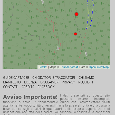
Leaflet
| Maps ©
Thunderforest
, Data ©
OpenStreetMap
GUIDE CARTACEE
CHIODATORI E TRACCIATORI
CHI SIAMO
MANIFESTO
LICENZA
DISCLAIMER
PRIVACY
REQUISITI
CONTATTI
CREDITS
FACEBOOK
Avviso Importante!
I dati presentati su questo sito
possono essere incompleti,
fuorvianti o errati. E’ fondamentale quindi che l’arrampicatore valuti
attentamente l’opportunità di recarsi in una falesia e affrontare una via sulla
base dei consigli di altri frequentatori, della propria esperienza e di
un'ispezione accurata della parete, valutandone la solidità e le condizioni