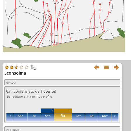
7c
?
5b
6b
6a
?
7a
6c
6c+
?
6b
6a
6c
6b+
6a



2
Sconsolina
GRADO
6a
(confermato da 1 utente)
Per editare entra nel tuo profilo
1
1
6a
<
5b+
5c
5c+
6a+
6b
6b+
>
ATTRIBUTI