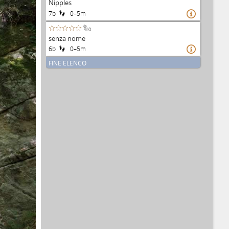
Nipples
7b
0–5m

0
senza nome
6b
0–5m

FINE ELENCO