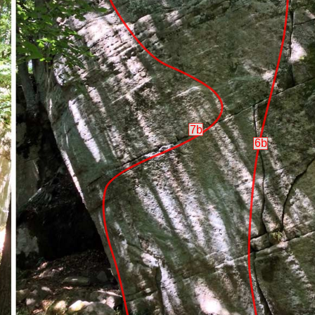
7b
6b