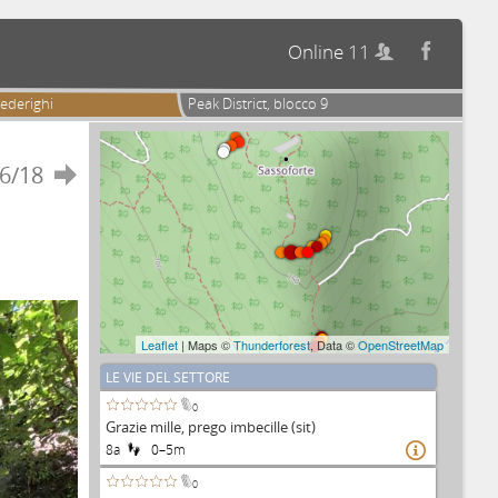
Online 11


ederighi
Peak District, blocco 9
6/18

Leaflet
| Maps ©
Thunderforest
, Data ©
OpenStreetMap
LE VIE DEL SETTORE
0
Grazie mille, prego imbecille (sit)
8a
0–5m

0