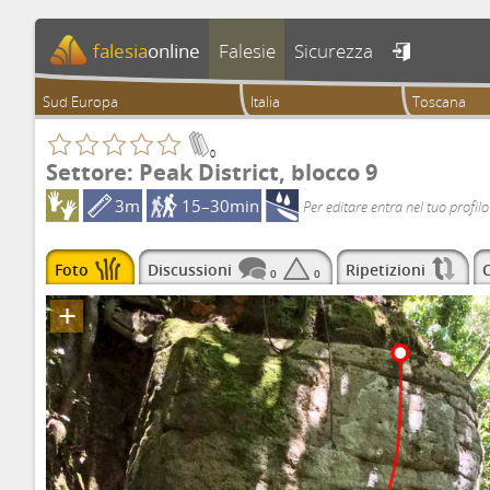
falesia
online
Falesie
Sicurezza

Sud Europa
Italia
Toscana
0
Settore: Peak District, blocco 9
3m
15–30min
Per editare entra nel tuo profilo
Foto
Discussioni
Ripetizioni
C
0
0
+