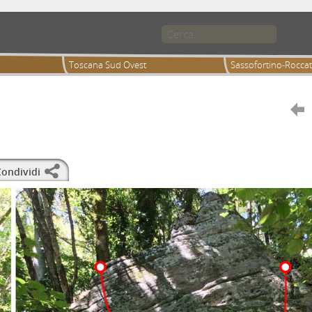
Toscana Sud Ovest
Sassofortino-Roccat

ondividi