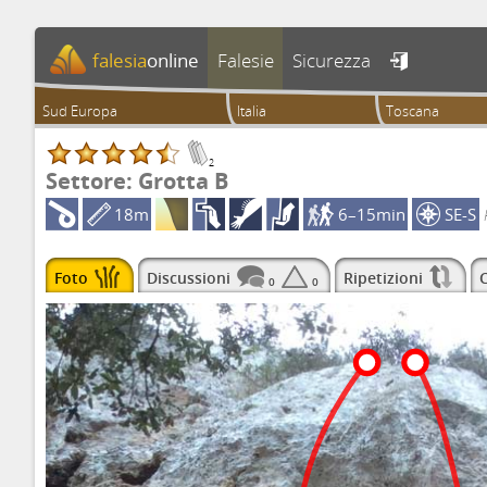
falesia
online
Falesie
Sicurezza

Sud Europa
Italia
Toscana
2
Settore: Grotta B
18m
6–15min
SE-S
Foto
Discussioni
Ripetizioni
C
0
0