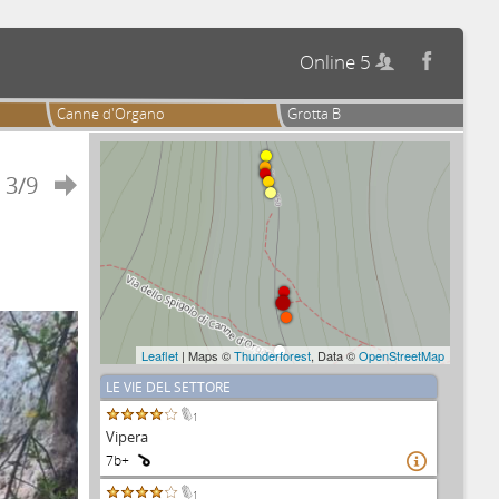
Online 5


Canne d'Organo
Grotta B
3/9

Leaflet
| Maps ©
Thunderforest
, Data ©
OpenStreetMap
LE VIE DEL SETTORE
1
Vipera
7b+

1