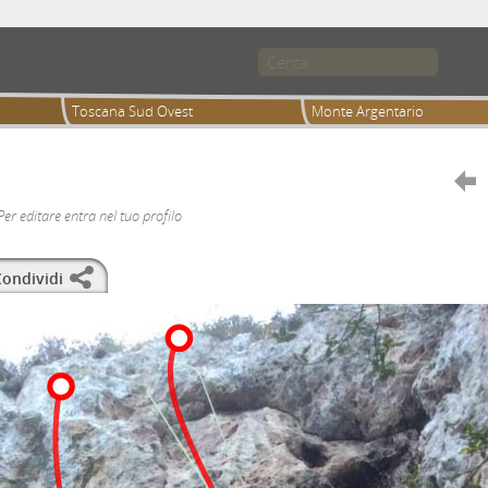
Toscana Sud Ovest
Monte Argentario

Per editare entra nel tuo profilo
ondividi