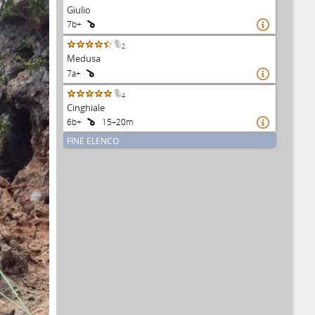
Giulio
7b+

2
Medusa
7a+

4
Cinghiale
6b+
15–20m

FINE ELENCO