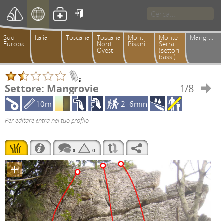

Sud
Italia
Toscana
Toscana
Monti
Monte
Mangrovie
Europa
Nord
Pisani
Serra
Ovest
(settori
bassi)
9
Settore: Mangrovie
1/8

10m
2–6min
Per editare entra nel tuo profilo
0
0
+