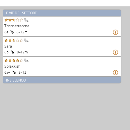
LE VIE DEL SETTORE
6
Tricchetracche
6a
8–12m

4
Sara
6b
8–12m

6
Splakkish
6a+
8–12m

FINE ELENCO