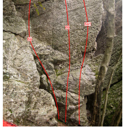
6a+
6b
6a