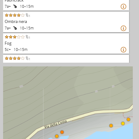
7a+
10–15m

1
Ombra nera
7a+
10–15m

1
Fog
5c+ 10–15m

1
Agua caliente
6b
10–15m

1
Wet wet
6b

FINE ELENCO