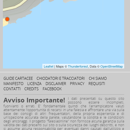
Leaflet
| Maps ©
Thunderforest
, Data ©
OpenStreetMap
GUIDE CARTACEE
CHIODATORI E TRACCIATORI
CHI SIAMO
MANIFESTO
LICENZA
DISCLAIMER
PRIVACY
REQUISITI
CONTATTI
CREDITS
FACEBOOK
Avviso Importante!
I dati presentati su questo sito
possono essere incompleti,
fuorvianti o errati. E’ fondamentale quindi che l’arrampicatore valuti
attentamente l’opportunità di recarsi in una falesia e affrontare una via sulla
base dei consigli di altri frequentatori, della propria esperienza e di
un'ispezione accurata della parete, valutandone la solidità e le condizioni
degli ancoraggi. Il progetto "falesiaonline" non fornisce alcuna garanzia sulla
validità dei dati presenti sul sito o sulla sicurezza dei luoghi descritti, e non
si assume alcuna responsabilità per eventuali danni causati dall'utilizzo e