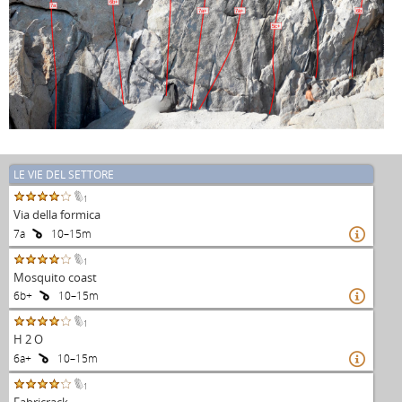
6b+
7a
7a+
7a+
6b
5c+
LE VIE DEL SETTORE
1
Via della formica
7a
10–15m

1
Mosquito coast
6b+
10–15m

1
H 2 O
6a+
10–15m

1
Fabricrack