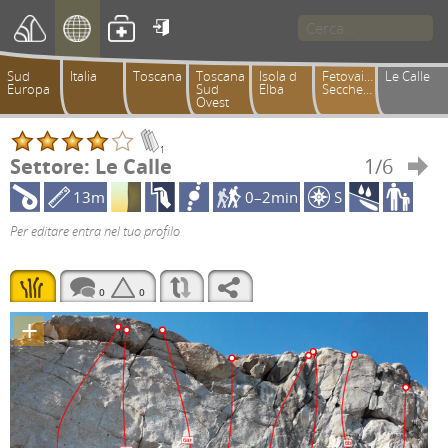

Sud
Italia
Toscana
Toscana
Isola d
Fetovaia-
Le Calle
Europa
Sud
Elba
Seccheto
Ovest
1
Settore: Le Calle
1/6

13m
0–2min
S
Per editare entra nel tuo profilo
0
0
+
6a+
6b