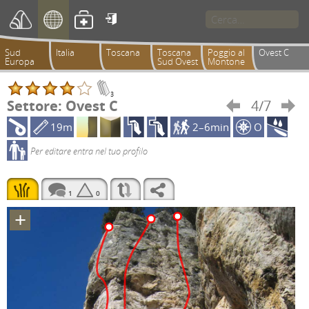

Sud
Italia
Toscana
Toscana
Poggio al
Ovest C
Europa
Sud Ovest
Montone
3
Settore: Ovest C
4/7


19m
2–6min
O
Per editare entra nel tuo profilo
1
0
+