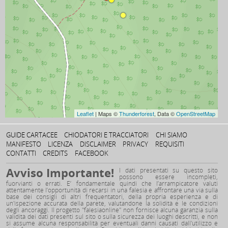
Leaflet
| Maps ©
Thunderforest
, Data ©
OpenStreetMap
GUIDE CARTACEE
CHIODATORI E TRACCIATORI
CHI SIAMO
MANIFESTO
LICENZA
DISCLAIMER
PRIVACY
REQUISITI
CONTATTI
CREDITS
FACEBOOK
Avviso Importante!
I dati presentati su questo sito
possono essere incompleti,
fuorvianti o errati. E’ fondamentale quindi che l’arrampicatore valuti
attentamente l’opportunità di recarsi in una falesia e affrontare una via sulla
base dei consigli di altri frequentatori, della propria esperienza e di
un'ispezione accurata della parete, valutandone la solidità e le condizioni
degli ancoraggi. Il progetto "falesiaonline" non fornisce alcuna garanzia sulla
validità dei dati presenti sul sito o sulla sicurezza dei luoghi descritti, e non
si assume alcuna responsabilità per eventuali danni causati dall'utilizzo e