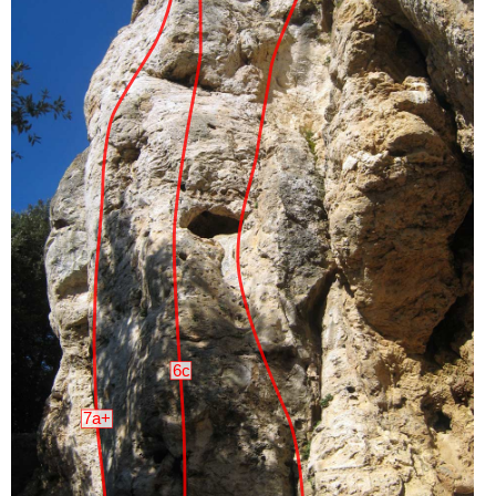
6c
7a+