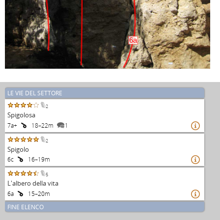
6a
LE VIE DEL SETTORE
2
Spigolosa
7a+
18–22m
1

2
Spigolo
6c
16–19m

5
L'albero della vita
6a
15–20m

FINE ELENCO