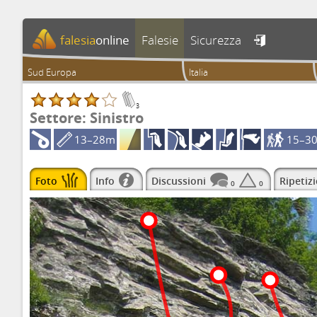
falesia
online
Falesie
Sicurezza

Sud Europa
Italia
3
Settore: Sinistro
13–28m
15–3
Foto
Info
Discussioni
Ripetizi
0
0