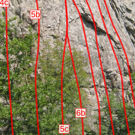
4c
5b
6b
5c