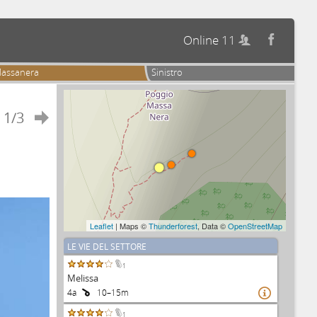
Online 11


assanera
Sinistro
1/3

Leaflet
| Maps ©
Thunderforest
, Data ©
OpenStreetMap
LE VIE DEL SETTORE
1
Melissa
4a
10–15m

1