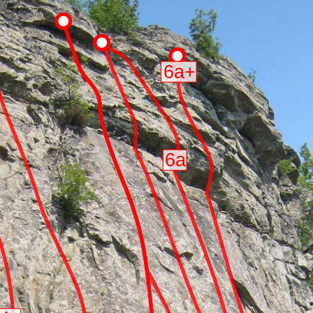
6a+
6a