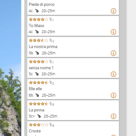
Piede di porco
4c
20–25m

1
To Maso
4c
20–25m

2
La nostra prima
5b
20–25m

1
senza nome 1
5c
20–25m

2
Elle elle
6b
20–25m

3
La pinna
5c+
20–25m

6
Croste