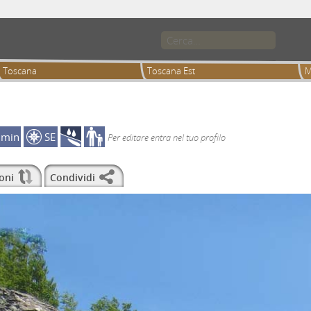
Toscana
Toscana Est
M
0min
SE
Per editare entra nel tuo profilo
oni
Condividi