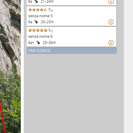
6a
21–24m

3
senza nome 5
6a
20–25m

2
senza nome 6
6a+
25–30m

FINE ELENCO