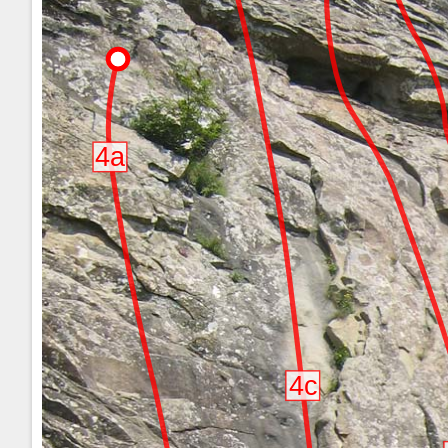
4a
4c