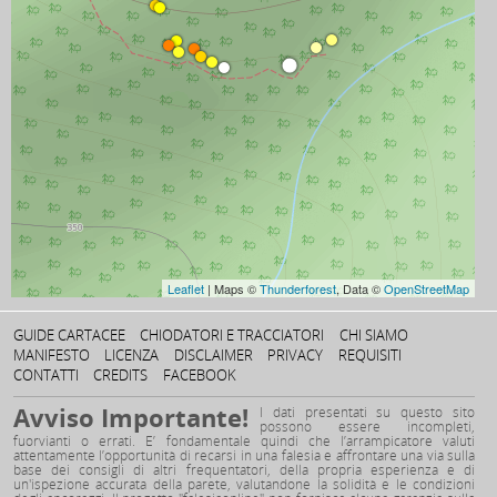
Leaflet
| Maps ©
Thunderforest
, Data ©
OpenStreetMap
GUIDE CARTACEE
CHIODATORI E TRACCIATORI
CHI SIAMO
MANIFESTO
LICENZA
DISCLAIMER
PRIVACY
REQUISITI
CONTATTI
CREDITS
FACEBOOK
Avviso Importante!
I dati presentati su questo sito
possono essere incompleti,
fuorvianti o errati. E’ fondamentale quindi che l’arrampicatore valuti
attentamente l’opportunità di recarsi in una falesia e affrontare una via sulla
base dei consigli di altri frequentatori, della propria esperienza e di
un'ispezione accurata della parete, valutandone la solidità e le condizioni