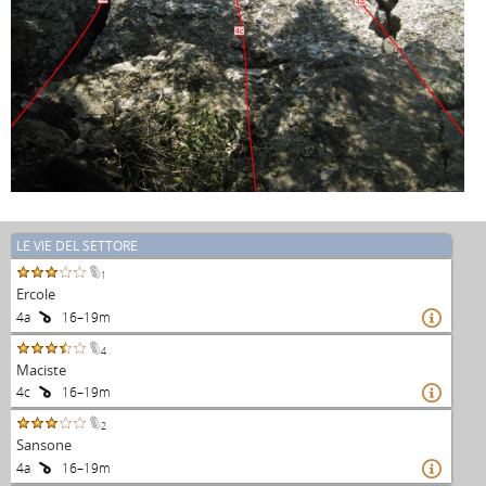
4a
4c
LE VIE DEL SETTORE
1
Ercole
4a
16–19m

4
Maciste
4c
16–19m

2
Sansone
4a
16–19m
