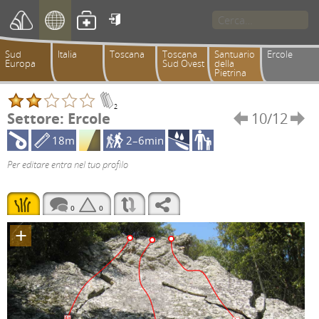

Sud
Italia
Toscana
Toscana
Santuario
Ercole
Europa
Sud Ovest
della
Pietrina
2
Settore: Ercole
10/12


18m
2–6min
Per editare entra nel tuo profilo
0
0
+
4a