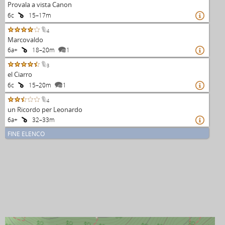
Provala a vista Canon
6c
15–17m

4
Marcovaldo
6a+
18–20m
1

3
el Ciarro
6c
15–20m
1

4
un Ricordo per Leonardo
6a+
32–33m

FINE ELENCO