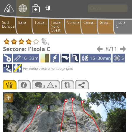

Sud
Italia
Toscana
Toscana
Versilia
Camaiorese
Greppolungo
l'Isola
Europa
Nord
C
Ovest
3
Settore: l'Isola C
8/11


16–33m
15–30min
S
Per editare entra nel tuo profilo
2
0
+