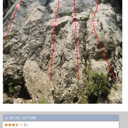
6c
6c
6a+
6a+
LE VIE DEL SETTORE
7