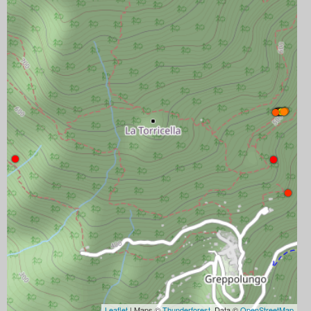
Leaflet
| Maps ©
Thunderforest
, Data ©
OpenStreetMap