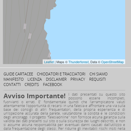
Leaflet
| Maps ©
Thunderforest
, Data ©
OpenStreetMap
GUIDE CARTACEE
CHIODATORI E TRACCIATORI
CHI SIAMO
MANIFESTO
LICENZA
DISCLAIMER
PRIVACY
REQUISITI
CONTATTI
CREDITS
FACEBOOK
Avviso Importante!
I dati presentati su questo sito
possono essere incompleti,
fuorvianti o errati. E’ fondamentale quindi che l’arrampicatore valuti
attentamente l’opportunità di recarsi in una falesia e affrontare una via sulla
base dei consigli di altri frequentatori, della propria esperienza e di
un'ispezione accurata della parete, valutandone la solidità e le condizioni
degli ancoraggi. Il progetto "falesiaonline" non fornisce alcuna garanzia sulla
validità dei dati presenti sul sito o sulla sicurezza dei luoghi descritti, e non
si assume alcuna responsabilità per eventuali danni causati dall'utilizzo e
dalla frequentazione degli stessi. Per ridurre gli inevitabili rischi insiti nella