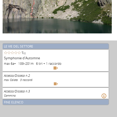
6a+
5b+
LE VIE DEL SETTORE
0
Symphonie d'Automne
max 6a+ 189–201m 6 tiri + 1 raccordo

Accesso/Discesa n.2
max Calata 3 raccordi

Accesso/Discesa n.3
Cammino

FINE ELENCO