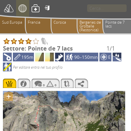

Sud Europa
Francia
Corsica
Bergeries de
Pointe de 7
Grottelle
lacs
(Restonica)
1
Settore: Pointe de 7 lacs
1/1
195m
90–150min
E
Per editare entra nel tuo profilo
0
0
+
4b+
6a
6a+
6a