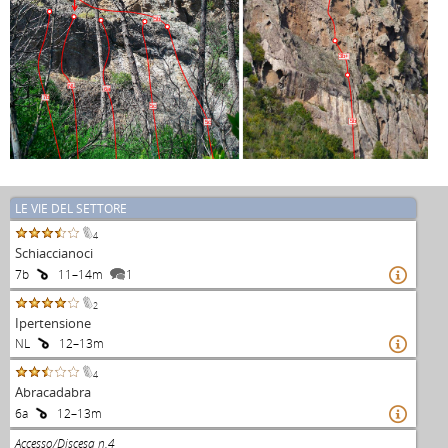
5b
3b+
NL
6a
7b
5c
5b
5c
LE VIE DEL SETTORE
4
Schiaccianoci
7b
11–14m
1

2
Ipertensione
NL
12–13m

4
Abracadabra
6a
12–13m

Accesso/Discesa n.4