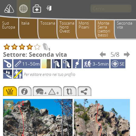

Sud
Italia
Toscana
Toscana
Monti
Monte
Seconda
Europa
Nord
Pisani
Serra
vita
Ovest
(settori
bassi)
5
Settore: Seconda vita
5/8


11–50m
3–5min
SE
Per editare entra nel tuo profilo
4
0
+
5b
5c