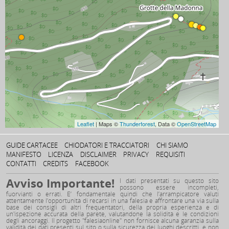
Leaflet
| Maps ©
Thunderforest
, Data ©
OpenStreetMap
GUIDE CARTACEE
CHIODATORI E TRACCIATORI
CHI SIAMO
MANIFESTO
LICENZA
DISCLAIMER
PRIVACY
REQUISITI
CONTATTI
CREDITS
FACEBOOK
Avviso Importante!
I dati presentati su questo sito
possono essere incompleti,
fuorvianti o errati. E’ fondamentale quindi che l’arrampicatore valuti
attentamente l’opportunità di recarsi in una falesia e affrontare una via sulla
base dei consigli di altri frequentatori, della propria esperienza e di
un'ispezione accurata della parete, valutandone la solidità e le condizioni
degli ancoraggi. Il progetto "falesiaonline" non fornisce alcuna garanzia sulla
validità dei dati presenti sul sito o sulla sicurezza dei luoghi descritti, e non