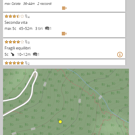
max Calata 36–44m 2 raccordi

4
Seconda vita
max 5c 45–52m 3 tiri
1

3
Fragili equilibri
5c
10–12m
1

2
Un fiore per Mariupol
max 5c 47–53m 3 tiri

FINE ELENCO